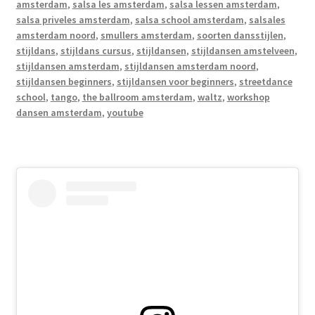
amsterdam
,
salsa les amsterdam
,
salsa lessen amsterdam
,
salsa priveles amsterdam
,
salsa school amsterdam
,
salsales
amsterdam noord
,
smullers amsterdam
,
soorten dansstijlen
,
stijldans
,
stijldans cursus
,
stijldansen
,
stijldansen amstelveen
,
stijldansen amsterdam
,
stijldansen amsterdam noord
,
stijldansen beginners
,
stijldansen voor beginners
,
streetdance
school
,
tango
,
the ballroom amsterdam
,
waltz
,
workshop
dansen amsterdam
,
youtube