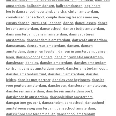
amsterdam zuid
,
ballet classes amsterdam
,
ballroom
,
ballroom
amsterdam
,
ballroom dansen
,
ballroomdansen
,
beginners
,
beste dansschool nederland
,
cha cha
,
clutch amsterdam
,
cornelissen dansschool
,
couple dancing lessons near me
,
cursus dansen
,
cursus stijldansen
,
dance
,
dance lessen
,
dance
lessons amsterdam
,
dance school
,
dance studio amsterdam
,
dans amsterdam
,
dans in amsterdam
,
dans vacatures
amsterdam
,
dansacademie amsterdam
,
danscafe amsterdam
,
danscursus
,
danscursus amsterdam
,
dansen
,
dansen
amsterdam
,
dansen en feesten
,
dansen in amsterdam
,
dansen
leren
,
dansen voor beginners
,
dansimprovisatie amsterdam
,
dansleraar
,
dansles
,
dansles amsterdam
,
dansles amsterdam
centrum
,
dansles amsterdam noord
,
dansles amsterdam oost
,
dansles amsterdam zuid
,
dansles in amsterdam
,
dansles
leiden
,
dansles met partner
,
dansles voor beginners
,
dansles
voor peuters amsterdam
,
danslessen
,
danslessen amstelveen
,
danslessen amsterdam
,
danslessen amsterdam oost
,
danslessen in amsterdam
,
dansopleiding amsterdam
,
danspartner gezocht
,
dansscholen
,
dansschool
,
dansschool
amstelveenseweg amsterdam
,
dansschool amsterdam
,
dansschool amsterdam ballet
,
dansschool amsterdam