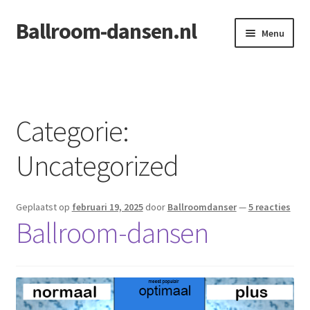
Ballroom-dansen.nl
Ga
Ga
Menu
door
naar
naar
de
Home
navigatie
inhoud
Openingsdans voor uw bruiloft
Categorie:
Uncategorized
Geplaatst op
februari 19, 2025
door
Ballroomdanser
—
5 reacties
Ballroom-dansen