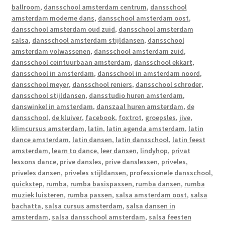
ballroom
,
dansschool amsterdam centrum
,
dansschool
amsterdam moderne dans
,
dansschool amsterdam oost
,
dansschool amsterdam oud zuid
,
dansschool amsterdam
salsa
,
dansschool amsterdam stijldansen
,
dansschool
amsterdam volwassenen
,
dansschool amsterdam zuid
,
dansschool ceintuurbaan amsterdam
,
dansschool ekkart
,
dansschool in amsterdam
,
dansschool in amsterdam noord
,
dansschool meyer
,
dansschool reniers
,
dansschool schroder
,
dansschool stijldansen
,
dansstudio huren amsterdam
,
danswinkel in amsterdam
,
danszaal huren amsterdam
,
de
dansschool
,
de kluiver
,
facebook
,
foxtrot
,
groepsles
,
jive
,
klimcursus amsterdam
,
latin
,
latin agenda amsterdam
,
latin
dance amsterdam
,
latin dansen
,
latin dansschool
,
latin feest
amsterdam
,
learn to dance
,
leer dansen
,
lindyhop
,
privat
lessons dance
,
prive dansles
,
prive danslessen
,
priveles
,
priveles dansen
,
priveles stijldansen
,
professionele dansschool
,
quickstep
,
rumba
,
rumba basispassen
,
rumba dansen
,
rumba
muziek luisteren
,
rumba passen
,
salsa amsterdam oost
,
salsa
bachatta
,
salsa cursus amsterdam
,
salsa dansen in
amsterdam
,
salsa dansschool amsterdam
,
salsa feesten