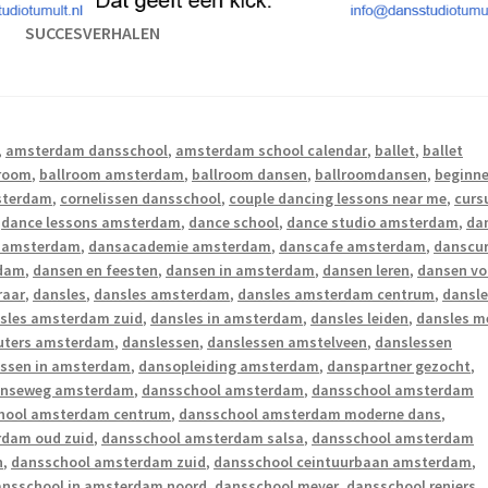
SUCCESVERHALEN
,
amsterdam dansschool
,
amsterdam school calendar
,
ballet
,
ballet
lroom
,
ballroom amsterdam
,
ballroom dansen
,
ballroomdansen
,
beginne
sterdam
,
cornelissen dansschool
,
couple dancing lessons near me
,
curs
,
dance lessons amsterdam
,
dance school
,
dance studio amsterdam
,
da
s amsterdam
,
dansacademie amsterdam
,
danscafe amsterdam
,
danscu
rdam
,
dansen en feesten
,
dansen in amsterdam
,
dansen leren
,
dansen vo
raar
,
dansles
,
dansles amsterdam
,
dansles amsterdam centrum
,
dansl
sles amsterdam zuid
,
dansles in amsterdam
,
dansles leiden
,
dansles m
euters amsterdam
,
danslessen
,
danslessen amstelveen
,
danslessen
essen in amsterdam
,
dansopleiding amsterdam
,
danspartner gezocht
,
enseweg amsterdam
,
dansschool amsterdam
,
dansschool amsterdam
hool amsterdam centrum
,
dansschool amsterdam moderne dans
,
rdam oud zuid
,
dansschool amsterdam salsa
,
dansschool amsterdam
n
,
dansschool amsterdam zuid
,
dansschool ceintuurbaan amsterdam
,
ansschool in amsterdam noord
,
dansschool meyer
,
dansschool reniers
,