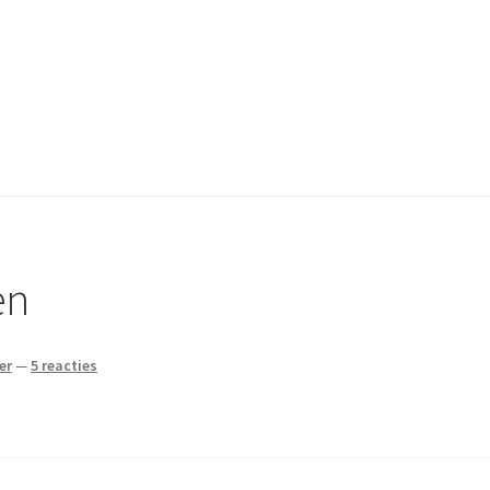
en
er
—
5 reacties