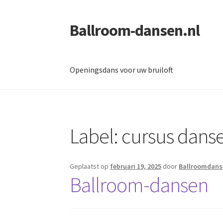
Ballroom-dansen.nl
Ga
Ga
door
naar
naar
de
navigatie
inhoud
Openingsdans voor uw bruiloft
Home
Openingsdans voor uw bruiloft
Label:
cursus dans
Geplaatst op
februari 19, 2025
door
Ballroomdans
Ballroom-dansen