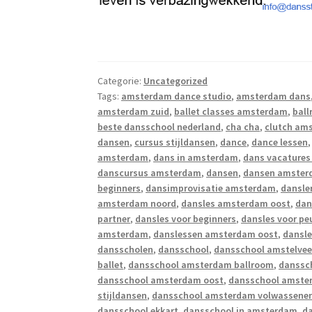
Categorie:
Uncategorized
Tags:
amsterdam dance studio
,
amsterdam dans
amsterdam zuid
,
ballet classes amsterdam
,
bal
beste dansschool nederland
,
cha cha
,
clutch am
dansen
,
cursus stijldansen
,
dance
,
dance lessen
amsterdam
,
dans in amsterdam
,
dans vacature
danscursus amsterdam
,
dansen
,
dansen amste
beginners
,
dansimprovisatie amsterdam
,
dansle
amsterdam noord
,
dansles amsterdam oost
,
dan
partner
,
dansles voor beginners
,
dansles voor p
amsterdam
,
danslessen amsterdam oost
,
dansl
dansscholen
,
dansschool
,
dansschool amstelve
ballet
,
dansschool amsterdam ballroom
,
danssc
dansschool amsterdam oost
,
dansschool amste
stijldansen
,
dansschool amsterdam volwassene
dansschool ekkart
,
dansschool in amsterdam
,
d