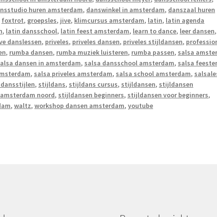
nsstudio huren amsterdam
,
danswinkel in amsterdam
,
danszaal huren
,
foxtrot
,
groepsles
,
jive
,
klimcursus amsterdam
,
latin
,
latin agenda
n
,
latin dansschool
,
latin feest amsterdam
,
learn to dance
,
leer dansen
,
ive danslessen
,
priveles
,
priveles dansen
,
priveles stijldansen
,
professio
en
,
rumba dansen
,
rumba muziek luisteren
,
rumba passen
,
salsa amste
alsa dansen in amsterdam
,
salsa dansschool amsterdam
,
salsa feeste
 amsterdam
,
salsa priveles amsterdam
,
salsa school amsterdam
,
salsale
 dansstijlen
,
stijldans
,
stijldans cursus
,
stijldansen
,
stijldansen
n amsterdam noord
,
stijldansen beginners
,
stijldansen voor beginners
,
rdam
,
waltz
,
workshop dansen amsterdam
,
youtube