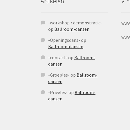
Artikelen
Vin
-workshop / demonstratie-
www
op
Ballroom-dansen
www
-Openingsdans-
op
Ballroom-dansen
-contact-
op
Ballroom-
dansen
-Groeples-
op
Ballroom-
dansen
-Priveles-
op
Ballroom-
dansen