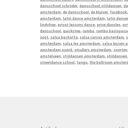
dansschool schroder
,
dansschool stijldansen
,
da
amsterdam
,
de dansschool
,
de kluiver
,
facebook
amsterdam
,
latin dance amsterdam
,
latin danse
lindyhop
,
privat lessons dance
,
prive dansles
,
pr
dansschool
,
quickstep
,
rumba
,
rumba basispass
oost
,
salsa bachatta
,
salsa cursus amsterdam
,
s
amsterdam
,
salsa les amsterdam
,
salsa lessen
amsterdam noord
,
smullers amsterdam
,
soorten
amstelveen
,
stijldansen amsterdam
,
stijldanse
streetdance school
,
tango
,
the ballroom amste