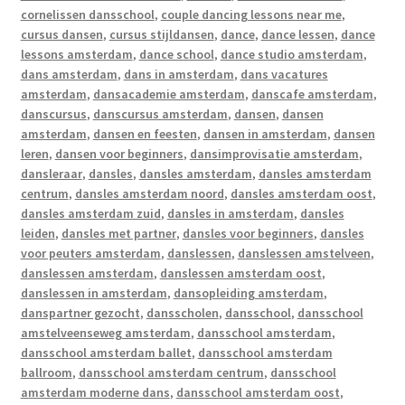
cornelissen dansschool
,
couple dancing lessons near me
,
cursus dansen
,
cursus stijldansen
,
dance
,
dance lessen
,
dance
lessons amsterdam
,
dance school
,
dance studio amsterdam
,
dans amsterdam
,
dans in amsterdam
,
dans vacatures
amsterdam
,
dansacademie amsterdam
,
danscafe amsterdam
,
danscursus
,
danscursus amsterdam
,
dansen
,
dansen
amsterdam
,
dansen en feesten
,
dansen in amsterdam
,
dansen
leren
,
dansen voor beginners
,
dansimprovisatie amsterdam
,
dansleraar
,
dansles
,
dansles amsterdam
,
dansles amsterdam
centrum
,
dansles amsterdam noord
,
dansles amsterdam oost
,
dansles amsterdam zuid
,
dansles in amsterdam
,
dansles
leiden
,
dansles met partner
,
dansles voor beginners
,
dansles
voor peuters amsterdam
,
danslessen
,
danslessen amstelveen
,
danslessen amsterdam
,
danslessen amsterdam oost
,
danslessen in amsterdam
,
dansopleiding amsterdam
,
danspartner gezocht
,
dansscholen
,
dansschool
,
dansschool
amstelveenseweg amsterdam
,
dansschool amsterdam
,
dansschool amsterdam ballet
,
dansschool amsterdam
ballroom
,
dansschool amsterdam centrum
,
dansschool
amsterdam moderne dans
,
dansschool amsterdam oost
,