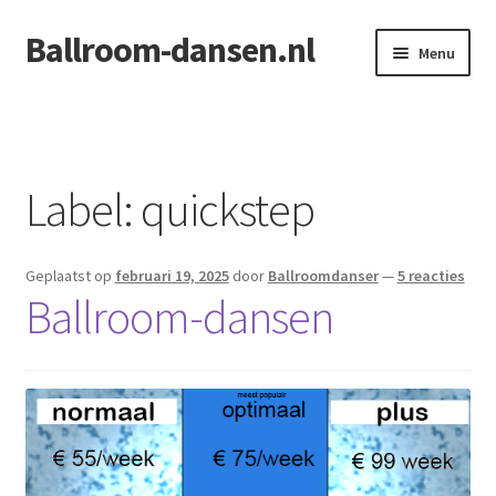
Ballroom-dansen.nl
Ga
Ga
Menu
door
naar
naar
de
Home
navigatie
inhoud
Openingsdans voor uw bruiloft
Label:
quickstep
Geplaatst op
februari 19, 2025
door
Ballroomdanser
—
5 reacties
Ballroom-dansen