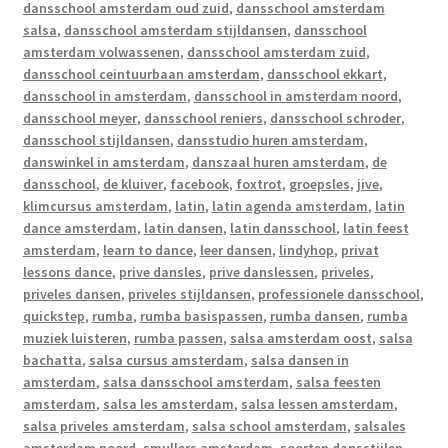
dansschool amsterdam oud zuid
,
dansschool amsterdam
salsa
,
dansschool amsterdam stijldansen
,
dansschool
amsterdam volwassenen
,
dansschool amsterdam zuid
,
dansschool ceintuurbaan amsterdam
,
dansschool ekkart
,
dansschool in amsterdam
,
dansschool in amsterdam noord
,
dansschool meyer
,
dansschool reniers
,
dansschool schroder
,
dansschool stijldansen
,
dansstudio huren amsterdam
,
danswinkel in amsterdam
,
danszaal huren amsterdam
,
de
dansschool
,
de kluiver
,
facebook
,
foxtrot
,
groepsles
,
jive
,
klimcursus amsterdam
,
latin
,
latin agenda amsterdam
,
latin
dance amsterdam
,
latin dansen
,
latin dansschool
,
latin feest
amsterdam
,
learn to dance
,
leer dansen
,
lindyhop
,
privat
lessons dance
,
prive dansles
,
prive danslessen
,
priveles
,
priveles dansen
,
priveles stijldansen
,
professionele dansschool
,
quickstep
,
rumba
,
rumba basispassen
,
rumba dansen
,
rumba
muziek luisteren
,
rumba passen
,
salsa amsterdam oost
,
salsa
bachatta
,
salsa cursus amsterdam
,
salsa dansen in
amsterdam
,
salsa dansschool amsterdam
,
salsa feesten
amsterdam
,
salsa les amsterdam
,
salsa lessen amsterdam
,
salsa priveles amsterdam
,
salsa school amsterdam
,
salsales