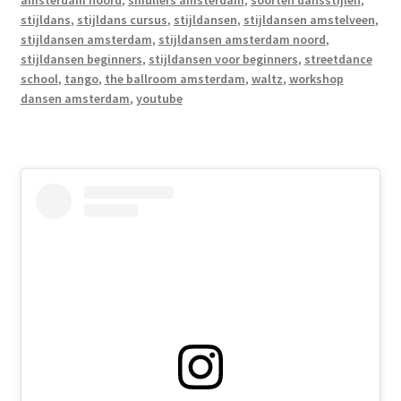
amsterdam noord
,
smullers amsterdam
,
soorten dansstijlen
,
stijldans
,
stijldans cursus
,
stijldansen
,
stijldansen amstelveen
,
stijldansen amsterdam
,
stijldansen amsterdam noord
,
stijldansen beginners
,
stijldansen voor beginners
,
streetdance
school
,
tango
,
the ballroom amsterdam
,
waltz
,
workshop
dansen amsterdam
,
youtube