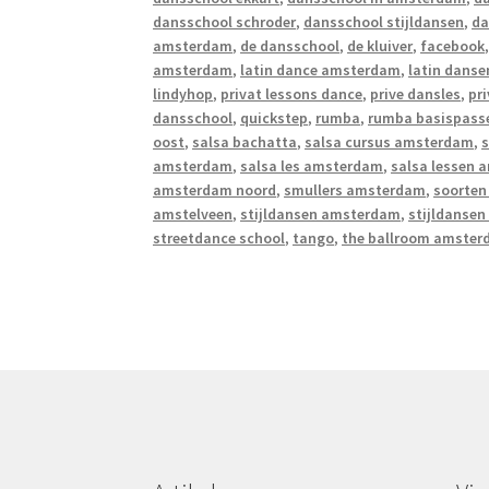
dansschool schroder
,
dansschool stijldansen
,
da
amsterdam
,
de dansschool
,
de kluiver
,
facebook
amsterdam
,
latin dance amsterdam
,
latin danse
lindyhop
,
privat lessons dance
,
prive dansles
,
pr
dansschool
,
quickstep
,
rumba
,
rumba basispass
oost
,
salsa bachatta
,
salsa cursus amsterdam
,
s
amsterdam
,
salsa les amsterdam
,
salsa lessen
amsterdam noord
,
smullers amsterdam
,
soorten
amstelveen
,
stijldansen amsterdam
,
stijldanse
streetdance school
,
tango
,
the ballroom amste