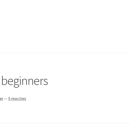
 beginners
er
—
5 reacties