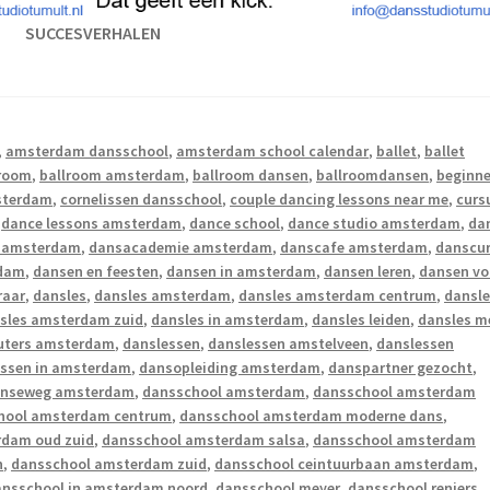
SUCCESVERHALEN
,
amsterdam dansschool
,
amsterdam school calendar
,
ballet
,
ballet
lroom
,
ballroom amsterdam
,
ballroom dansen
,
ballroomdansen
,
beginne
sterdam
,
cornelissen dansschool
,
couple dancing lessons near me
,
curs
,
dance lessons amsterdam
,
dance school
,
dance studio amsterdam
,
da
s amsterdam
,
dansacademie amsterdam
,
danscafe amsterdam
,
danscu
rdam
,
dansen en feesten
,
dansen in amsterdam
,
dansen leren
,
dansen vo
raar
,
dansles
,
dansles amsterdam
,
dansles amsterdam centrum
,
dansl
sles amsterdam zuid
,
dansles in amsterdam
,
dansles leiden
,
dansles m
euters amsterdam
,
danslessen
,
danslessen amstelveen
,
danslessen
essen in amsterdam
,
dansopleiding amsterdam
,
danspartner gezocht
,
enseweg amsterdam
,
dansschool amsterdam
,
dansschool amsterdam
hool amsterdam centrum
,
dansschool amsterdam moderne dans
,
rdam oud zuid
,
dansschool amsterdam salsa
,
dansschool amsterdam
n
,
dansschool amsterdam zuid
,
dansschool ceintuurbaan amsterdam
,
ansschool in amsterdam noord
,
dansschool meyer
,
dansschool reniers
,