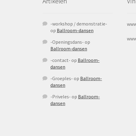
Artikelen
Vin
-workshop / demonstratie-
www
op
Ballroom-dansen
www
-Openingsdans-
op
Ballroom-dansen
-contact-
op
Ballroom-
dansen
-Groeples-
op
Ballroom-
dansen
-Priveles-
op
Ballroom-
dansen