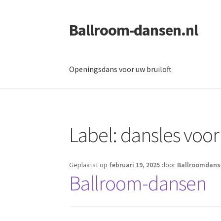
Ballroom-dansen.nl
Ga
Ga
door
naar
naar
de
navigatie
inhoud
Openingsdans voor uw bruiloft
Home
Openingsdans voor uw bruiloft
Label:
dansles voor
Geplaatst op
februari 19, 2025
door
Ballroomdans
Ballroom-dansen