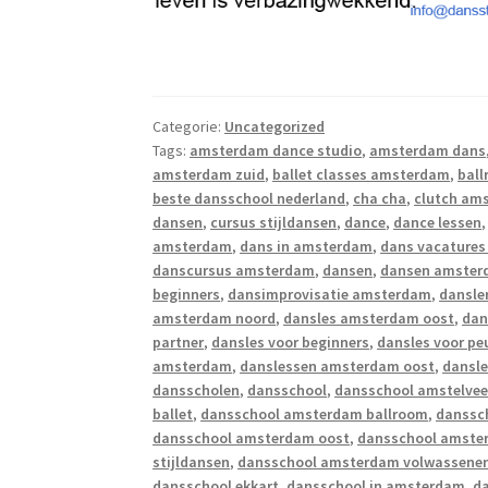
Categorie:
Uncategorized
Tags:
amsterdam dance studio
,
amsterdam dans
amsterdam zuid
,
ballet classes amsterdam
,
bal
beste dansschool nederland
,
cha cha
,
clutch am
dansen
,
cursus stijldansen
,
dance
,
dance lessen
amsterdam
,
dans in amsterdam
,
dans vacature
danscursus amsterdam
,
dansen
,
dansen amste
beginners
,
dansimprovisatie amsterdam
,
dansle
amsterdam noord
,
dansles amsterdam oost
,
dan
partner
,
dansles voor beginners
,
dansles voor p
amsterdam
,
danslessen amsterdam oost
,
dansl
dansscholen
,
dansschool
,
dansschool amstelve
ballet
,
dansschool amsterdam ballroom
,
danssc
dansschool amsterdam oost
,
dansschool amste
stijldansen
,
dansschool amsterdam volwassene
dansschool ekkart
,
dansschool in amsterdam
,
d