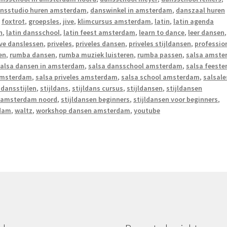
nsstudio huren amsterdam
,
danswinkel in amsterdam
,
danszaal huren
,
foxtrot
,
groepsles
,
jive
,
klimcursus amsterdam
,
latin
,
latin agenda
n
,
latin dansschool
,
latin feest amsterdam
,
learn to dance
,
leer dansen
,
ive danslessen
,
priveles
,
priveles dansen
,
priveles stijldansen
,
professio
en
,
rumba dansen
,
rumba muziek luisteren
,
rumba passen
,
salsa amste
alsa dansen in amsterdam
,
salsa dansschool amsterdam
,
salsa feeste
 amsterdam
,
salsa priveles amsterdam
,
salsa school amsterdam
,
salsale
 dansstijlen
,
stijldans
,
stijldans cursus
,
stijldansen
,
stijldansen
n amsterdam noord
,
stijldansen beginners
,
stijldansen voor beginners
,
rdam
,
waltz
,
workshop dansen amsterdam
,
youtube