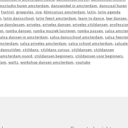
nsstudio huren amsterdam
,
danswinkel in amsterdam
,
danszaal huren
,
foxtrot
,
groepsles
,
jive
,
klimcursus amsterdam
,
latin
,
latin agenda
n
,
latin dansschool
,
latin feest amsterdam
,
learn to dance
,
leer dansen
,
ive danslessen
,
priveles
,
priveles dansen
,
priveles stijldansen
,
professio
en
,
rumba dansen
,
rumba muziek luisteren
,
rumba passen
,
salsa amste
alsa dansen in amsterdam
,
salsa dansschool amsterdam
,
salsa feeste
 amsterdam
,
salsa priveles amsterdam
,
salsa school amsterdam
,
salsale
 dansstijlen
,
stijldans
,
stijldans cursus
,
stijldansen
,
stijldansen
n amsterdam noord
,
stijldansen beginners
,
stijldansen voor beginners
,
rdam
,
waltz
,
workshop dansen amsterdam
,
youtube