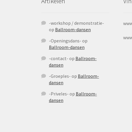
Artikelen
Vin
-workshop / demonstratie-
www
op
Ballroom-dansen
www
-Openingsdans-
op
Ballroom-dansen
-contact-
op
Ballroom-
dansen
-Groeples-
op
Ballroom-
dansen
-Priveles-
op
Ballroom-
dansen