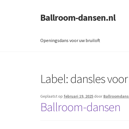
Ballroom-dansen.nl
Ga
Ga
door
naar
naar
de
navigatie
inhoud
Openingsdans voor uw bruiloft
Home
Openingsdans voor uw bruiloft
Label:
dansles voo
Geplaatst op
februari 19, 2025
door
Ballroomdans
Ballroom-dansen