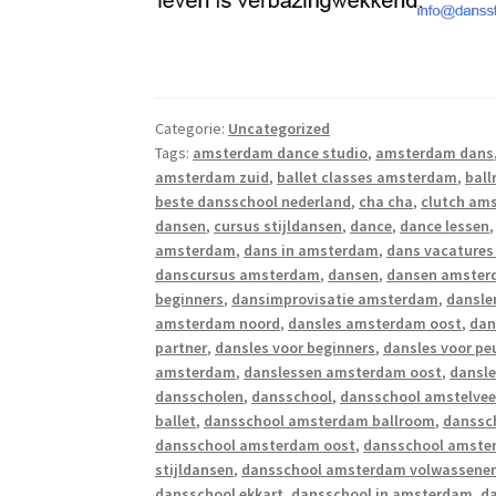
Categorie:
Uncategorized
Tags:
amsterdam dance studio
,
amsterdam dans
amsterdam zuid
,
ballet classes amsterdam
,
bal
beste dansschool nederland
,
cha cha
,
clutch am
dansen
,
cursus stijldansen
,
dance
,
dance lessen
amsterdam
,
dans in amsterdam
,
dans vacature
danscursus amsterdam
,
dansen
,
dansen amste
beginners
,
dansimprovisatie amsterdam
,
dansle
amsterdam noord
,
dansles amsterdam oost
,
dan
partner
,
dansles voor beginners
,
dansles voor p
amsterdam
,
danslessen amsterdam oost
,
dansl
dansscholen
,
dansschool
,
dansschool amstelve
ballet
,
dansschool amsterdam ballroom
,
danssc
dansschool amsterdam oost
,
dansschool amste
stijldansen
,
dansschool amsterdam volwassene
dansschool ekkart
,
dansschool in amsterdam
,
d