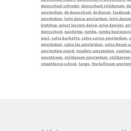
dansschool schroder
,
dansschool stijldansen
,
da
amsterdam
,
de dansschool
,
de kluiver
,
facebook
amsterdam
,
latin dance amsterdam
,
latin danse
lindyhop
,
privat lessons dance
,
prive dansles
,
pr
dansschool
,
quickstep
,
rumba
,
rumba basispass
oost
,
salsa bachatta
,
salsa cursus amsterdam
,
s
amsterdam
,
salsa les amsterdam
,
salsa lessen
amsterdam noord
,
smullers amsterdam
,
soorten
amstelveen
,
stijldansen amsterdam
,
stijldanse
streetdance school
,
tango
,
the ballroom amste