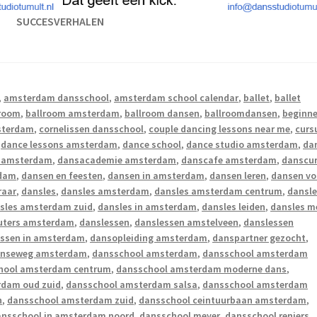
SUCCESVERHALEN
,
amsterdam dansschool
,
amsterdam school calendar
,
ballet
,
ballet
lroom
,
ballroom amsterdam
,
ballroom dansen
,
ballroomdansen
,
beginne
sterdam
,
cornelissen dansschool
,
couple dancing lessons near me
,
curs
,
dance lessons amsterdam
,
dance school
,
dance studio amsterdam
,
da
s amsterdam
,
dansacademie amsterdam
,
danscafe amsterdam
,
danscu
rdam
,
dansen en feesten
,
dansen in amsterdam
,
dansen leren
,
dansen vo
raar
,
dansles
,
dansles amsterdam
,
dansles amsterdam centrum
,
dansl
sles amsterdam zuid
,
dansles in amsterdam
,
dansles leiden
,
dansles m
euters amsterdam
,
danslessen
,
danslessen amstelveen
,
danslessen
essen in amsterdam
,
dansopleiding amsterdam
,
danspartner gezocht
,
enseweg amsterdam
,
dansschool amsterdam
,
dansschool amsterdam
hool amsterdam centrum
,
dansschool amsterdam moderne dans
,
rdam oud zuid
,
dansschool amsterdam salsa
,
dansschool amsterdam
n
,
dansschool amsterdam zuid
,
dansschool ceintuurbaan amsterdam
,
ansschool in amsterdam noord
,
dansschool meyer
,
dansschool reniers
,