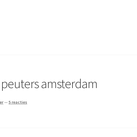
r peuters amsterdam
er
—
5 reacties