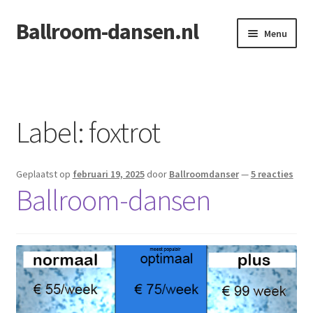
Ballroom-dansen.nl
Ga
Ga
Menu
door
naar
naar
de
Home
navigatie
inhoud
Openingsdans voor uw bruiloft
Label:
foxtrot
Geplaatst op
februari 19, 2025
door
Ballroomdanser
—
5 reacties
Ballroom-dansen