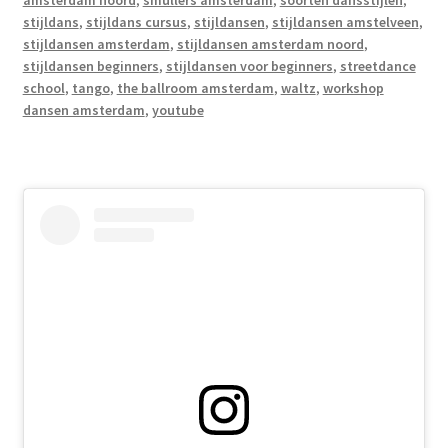
amsterdam noord
,
smullers amsterdam
,
soorten dansstijlen
,
stijldans
,
stijldans cursus
,
stijldansen
,
stijldansen amstelveen
,
stijldansen amsterdam
,
stijldansen amsterdam noord
,
stijldansen beginners
,
stijldansen voor beginners
,
streetdance
school
,
tango
,
the ballroom amsterdam
,
waltz
,
workshop
dansen amsterdam
,
youtube