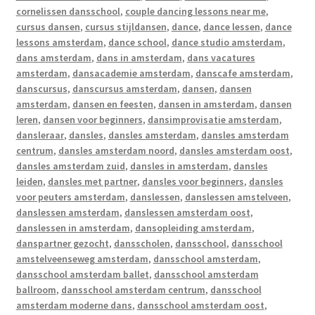
cornelissen dansschool
,
couple dancing lessons near me
,
cursus dansen
,
cursus stijldansen
,
dance
,
dance lessen
,
dance
lessons amsterdam
,
dance school
,
dance studio amsterdam
,
dans amsterdam
,
dans in amsterdam
,
dans vacatures
amsterdam
,
dansacademie amsterdam
,
danscafe amsterdam
,
danscursus
,
danscursus amsterdam
,
dansen
,
dansen
amsterdam
,
dansen en feesten
,
dansen in amsterdam
,
dansen
leren
,
dansen voor beginners
,
dansimprovisatie amsterdam
,
dansleraar
,
dansles
,
dansles amsterdam
,
dansles amsterdam
centrum
,
dansles amsterdam noord
,
dansles amsterdam oost
,
dansles amsterdam zuid
,
dansles in amsterdam
,
dansles
leiden
,
dansles met partner
,
dansles voor beginners
,
dansles
voor peuters amsterdam
,
danslessen
,
danslessen amstelveen
,
danslessen amsterdam
,
danslessen amsterdam oost
,
danslessen in amsterdam
,
dansopleiding amsterdam
,
danspartner gezocht
,
dansscholen
,
dansschool
,
dansschool
amstelveenseweg amsterdam
,
dansschool amsterdam
,
dansschool amsterdam ballet
,
dansschool amsterdam
ballroom
,
dansschool amsterdam centrum
,
dansschool
amsterdam moderne dans
,
dansschool amsterdam oost
,