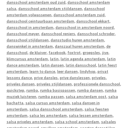
dansschool amsterdam oud zuid
,
dansschool amsterdam
salsa
,
dansschool amsterdam stijldansen
,
dansschool
amsterdam volwassenen
,
dansschool amsterdam zuid
,
dansschool ceintuurbaan amsterdam
,
dansschool ekkart
,
dansschool in amsterdam
,
dansschool in amsterdam noord
,
dansschool meyer
,
dansschool reniers
,
dansschool schroder
,
dansschool stijldansen
,
dansstudio huren amsterdam
,
danswinkel in amsterdam
,
danszaal huren amsterdam
,
de
dansschool
,
de kluiver
,
facebook
,
foxtrot
,
groepsles
,
jive
,
klimcursus amsterdam
,
latin
,
latin agenda amsterdam
,
latin
dance amsterdam
,
latin dansen
,
latin dansschool
,
latin feest
amsterdam
,
learn to dance
,
leer dansen
,
lindyhop
,
privat
lessons dance
,
prive dansles
,
prive danslessen
,
priveles
,
priveles dansen
,
priveles stijldansen
,
professionele dansschool
,
quickstep
,
rumba
,
rumba basispassen
,
rumba dansen
,
rumba
muziek luisteren
,
rumba passen
,
salsa amsterdam oost
,
salsa
bachatta
,
salsa cursus amsterdam
,
salsa dansen in
amsterdam
,
salsa dansschool amsterdam
,
salsa feesten
amsterdam
,
salsa les amsterdam
,
salsa lessen amsterdam
,
salsa priveles amsterdam
,
salsa school amsterdam
,
salsales