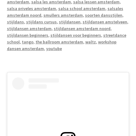
amsterdam
,
salsa les amsterdam
,
salsa lessen amsterdam
,
salsa priveles amsterdam
,
salsa school amsterdam
,
salsales
amsterdam noord
,
smullers amsterdam
,
soorten dansstijlen
,
stijldans
,
stijldans cursus
,
stijldansen
,
stijldansen amstelveen
,
stijldansen amsterdam
,
stijldansen amsterdam noord
,
stijldansen beginners
,
stijldansen voor beginners
,
streetdance
school
,
tango
,
the ballroom amsterdam
,
waltz
,
workshop
dansen amsterdam
,
youtube