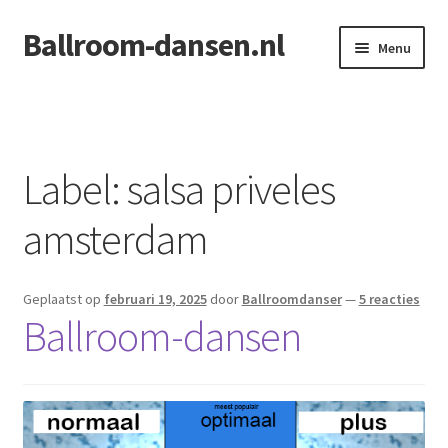
Ballroom-dansen.nl
Ga
Ga
Menu
door
naar
naar
de
Home
navigatie
inhoud
Openingsdans voor uw bruiloft
Label:
salsa priveles
amsterdam
Geplaatst op
februari 19, 2025
door
Ballroomdanser
—
5 reacties
Ballroom-dansen