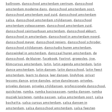
ballroom
,
dansschool amsterdam centrum
,
dansschool
amsterdam moderne dans
,
dansschool amsterdam oost
,
dansschool amsterdam oud zuid
,
dansschool amsterdam
salsa
,
dansschool amsterdam stijldansen
,
dansschool
amsterdam volwassenen
,
dansschool amsterdam zuid
,
dansschool ceintuurbaan amsterdam
,
dansschool ekkart
,
dansschool in amsterdam
,
dansschool in amsterdam noord
,
dansschool meyer
,
dansschool reniers
,
dansschool schroder
,
dansschool stijldansen
,
dansstudio huren amsterdam
,
danswinkel in amsterdam
,
danszaal huren amsterdam
,
de
dansschool
,
de kluiver
,
facebook
,
foxtrot
,
groepsles
,
jive
,
klimcursus amsterdam
,
latin
,
latin agenda amsterdam
,
latin
dance amsterdam
,
latin dansen
,
latin dansschool
,
latin feest
amsterdam
,
learn to dance
,
leer dansen
,
lindyhop
,
privat
lessons dance
,
prive dansles
,
prive danslessen
,
priveles
,
priveles dansen
,
priveles stijldansen
,
professionele dansschool
,
quickstep
,
rumba
,
rumba basispassen
,
rumba dansen
,
rumba
muziek luisteren
,
rumba passen
,
salsa amsterdam oost
,
salsa
bachatta
,
salsa cursus amsterdam
,
salsa dansen in
amsterdam
,
salsa dansschool amsterdam
,
salsa feesten