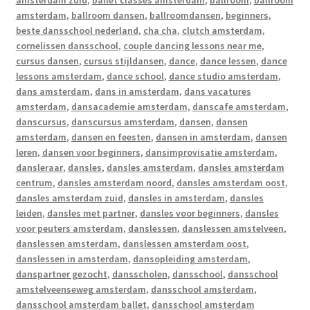
amsterdam zuid
,
ballet classes amsterdam
,
ballroom
,
ballroom
amsterdam
,
ballroom dansen
,
ballroomdansen
,
beginners
,
beste dansschool nederland
,
cha cha
,
clutch amsterdam
,
cornelissen dansschool
,
couple dancing lessons near me
,
cursus dansen
,
cursus stijldansen
,
dance
,
dance lessen
,
dance
lessons amsterdam
,
dance school
,
dance studio amsterdam
,
dans amsterdam
,
dans in amsterdam
,
dans vacatures
amsterdam
,
dansacademie amsterdam
,
danscafe amsterdam
,
danscursus
,
danscursus amsterdam
,
dansen
,
dansen
amsterdam
,
dansen en feesten
,
dansen in amsterdam
,
dansen
leren
,
dansen voor beginners
,
dansimprovisatie amsterdam
,
dansleraar
,
dansles
,
dansles amsterdam
,
dansles amsterdam
centrum
,
dansles amsterdam noord
,
dansles amsterdam oost
,
dansles amsterdam zuid
,
dansles in amsterdam
,
dansles
leiden
,
dansles met partner
,
dansles voor beginners
,
dansles
voor peuters amsterdam
,
danslessen
,
danslessen amstelveen
,
danslessen amsterdam
,
danslessen amsterdam oost
,
danslessen in amsterdam
,
dansopleiding amsterdam
,
danspartner gezocht
,
dansscholen
,
dansschool
,
dansschool
amstelveenseweg amsterdam
,
dansschool amsterdam
,
dansschool amsterdam ballet
,
dansschool amsterdam