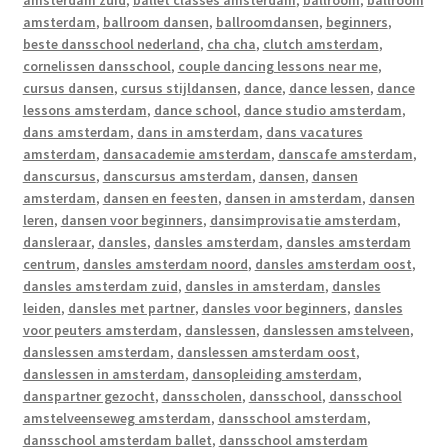
amsterdam zuid
,
ballet classes amsterdam
,
ballroom
,
ballroom
amsterdam
,
ballroom dansen
,
ballroomdansen
,
beginners
,
beste dansschool nederland
,
cha cha
,
clutch amsterdam
,
cornelissen dansschool
,
couple dancing lessons near me
,
cursus dansen
,
cursus stijldansen
,
dance
,
dance lessen
,
dance
lessons amsterdam
,
dance school
,
dance studio amsterdam
,
dans amsterdam
,
dans in amsterdam
,
dans vacatures
amsterdam
,
dansacademie amsterdam
,
danscafe amsterdam
,
danscursus
,
danscursus amsterdam
,
dansen
,
dansen
amsterdam
,
dansen en feesten
,
dansen in amsterdam
,
dansen
leren
,
dansen voor beginners
,
dansimprovisatie amsterdam
,
dansleraar
,
dansles
,
dansles amsterdam
,
dansles amsterdam
centrum
,
dansles amsterdam noord
,
dansles amsterdam oost
,
dansles amsterdam zuid
,
dansles in amsterdam
,
dansles
leiden
,
dansles met partner
,
dansles voor beginners
,
dansles
voor peuters amsterdam
,
danslessen
,
danslessen amstelveen
,
danslessen amsterdam
,
danslessen amsterdam oost
,
danslessen in amsterdam
,
dansopleiding amsterdam
,
danspartner gezocht
,
dansscholen
,
dansschool
,
dansschool
amstelveenseweg amsterdam
,
dansschool amsterdam
,
dansschool amsterdam ballet
,
dansschool amsterdam