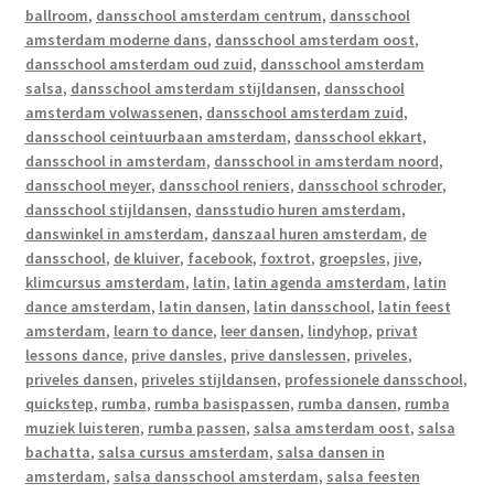
ballroom
,
dansschool amsterdam centrum
,
dansschool
amsterdam moderne dans
,
dansschool amsterdam oost
,
dansschool amsterdam oud zuid
,
dansschool amsterdam
salsa
,
dansschool amsterdam stijldansen
,
dansschool
amsterdam volwassenen
,
dansschool amsterdam zuid
,
dansschool ceintuurbaan amsterdam
,
dansschool ekkart
,
dansschool in amsterdam
,
dansschool in amsterdam noord
,
dansschool meyer
,
dansschool reniers
,
dansschool schroder
,
dansschool stijldansen
,
dansstudio huren amsterdam
,
danswinkel in amsterdam
,
danszaal huren amsterdam
,
de
dansschool
,
de kluiver
,
facebook
,
foxtrot
,
groepsles
,
jive
,
klimcursus amsterdam
,
latin
,
latin agenda amsterdam
,
latin
dance amsterdam
,
latin dansen
,
latin dansschool
,
latin feest
amsterdam
,
learn to dance
,
leer dansen
,
lindyhop
,
privat
lessons dance
,
prive dansles
,
prive danslessen
,
priveles
,
priveles dansen
,
priveles stijldansen
,
professionele dansschool
,
quickstep
,
rumba
,
rumba basispassen
,
rumba dansen
,
rumba
muziek luisteren
,
rumba passen
,
salsa amsterdam oost
,
salsa
bachatta
,
salsa cursus amsterdam
,
salsa dansen in
amsterdam
,
salsa dansschool amsterdam
,
salsa feesten