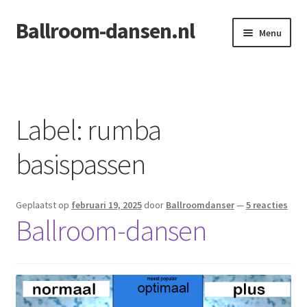
Ballroom-dansen.nl
Ga
Ga
Menu
door
naar
naar
de
Home
navigatie
inhoud
Openingsdans voor uw bruiloft
Label:
rumba
basispassen
Geplaatst op
februari 19, 2025
door
Ballroomdanser
—
5 reacties
Ballroom-dansen