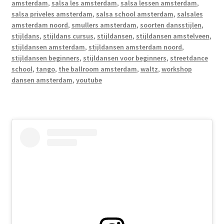
amsterdam
,
salsa les amsterdam
,
salsa lessen amsterdam
,
salsa priveles amsterdam
,
salsa school amsterdam
,
salsales
amsterdam noord
,
smullers amsterdam
,
soorten dansstijlen
,
stijldans
,
stijldans cursus
,
stijldansen
,
stijldansen amstelveen
,
stijldansen amsterdam
,
stijldansen amsterdam noord
,
stijldansen beginners
,
stijldansen voor beginners
,
streetdance
school
,
tango
,
the ballroom amsterdam
,
waltz
,
workshop
dansen amsterdam
,
youtube