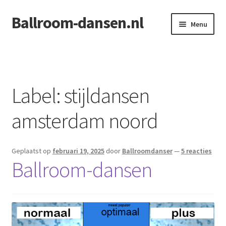
Ballroom-dansen.nl
Ga
Ga
Menu
door
naar
naar
de
Home
navigatie
inhoud
Openingsdans voor uw bruiloft
Label:
stijldansen
amsterdam noord
Geplaatst op
februari 19, 2025
door
Ballroomdanser
—
5 reacties
Ballroom-dansen