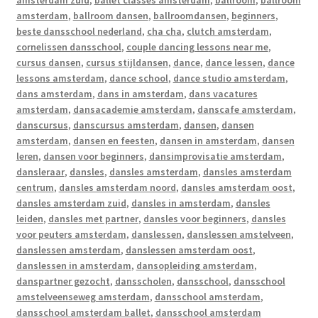
amsterdam zuid
,
ballet classes amsterdam
,
ballroom
,
ballroom
amsterdam
,
ballroom dansen
,
ballroomdansen
,
beginners
,
beste dansschool nederland
,
cha cha
,
clutch amsterdam
,
cornelissen dansschool
,
couple dancing lessons near me
,
cursus dansen
,
cursus stijldansen
,
dance
,
dance lessen
,
dance
lessons amsterdam
,
dance school
,
dance studio amsterdam
,
dans amsterdam
,
dans in amsterdam
,
dans vacatures
amsterdam
,
dansacademie amsterdam
,
danscafe amsterdam
,
danscursus
,
danscursus amsterdam
,
dansen
,
dansen
amsterdam
,
dansen en feesten
,
dansen in amsterdam
,
dansen
leren
,
dansen voor beginners
,
dansimprovisatie amsterdam
,
dansleraar
,
dansles
,
dansles amsterdam
,
dansles amsterdam
centrum
,
dansles amsterdam noord
,
dansles amsterdam oost
,
dansles amsterdam zuid
,
dansles in amsterdam
,
dansles
leiden
,
dansles met partner
,
dansles voor beginners
,
dansles
voor peuters amsterdam
,
danslessen
,
danslessen amstelveen
,
danslessen amsterdam
,
danslessen amsterdam oost
,
danslessen in amsterdam
,
dansopleiding amsterdam
,
danspartner gezocht
,
dansscholen
,
dansschool
,
dansschool
amstelveenseweg amsterdam
,
dansschool amsterdam
,
dansschool amsterdam ballet
,
dansschool amsterdam