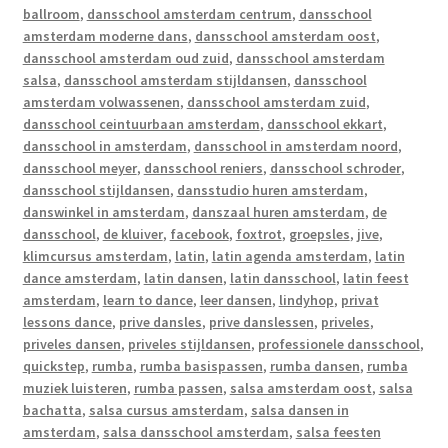
ballroom
,
dansschool amsterdam centrum
,
dansschool
amsterdam moderne dans
,
dansschool amsterdam oost
,
dansschool amsterdam oud zuid
,
dansschool amsterdam
salsa
,
dansschool amsterdam stijldansen
,
dansschool
amsterdam volwassenen
,
dansschool amsterdam zuid
,
dansschool ceintuurbaan amsterdam
,
dansschool ekkart
,
dansschool in amsterdam
,
dansschool in amsterdam noord
,
dansschool meyer
,
dansschool reniers
,
dansschool schroder
,
dansschool stijldansen
,
dansstudio huren amsterdam
,
danswinkel in amsterdam
,
danszaal huren amsterdam
,
de
dansschool
,
de kluiver
,
facebook
,
foxtrot
,
groepsles
,
jive
,
klimcursus amsterdam
,
latin
,
latin agenda amsterdam
,
latin
dance amsterdam
,
latin dansen
,
latin dansschool
,
latin feest
amsterdam
,
learn to dance
,
leer dansen
,
lindyhop
,
privat
lessons dance
,
prive dansles
,
prive danslessen
,
priveles
,
priveles dansen
,
priveles stijldansen
,
professionele dansschool
,
quickstep
,
rumba
,
rumba basispassen
,
rumba dansen
,
rumba
muziek luisteren
,
rumba passen
,
salsa amsterdam oost
,
salsa
bachatta
,
salsa cursus amsterdam
,
salsa dansen in
amsterdam
,
salsa dansschool amsterdam
,
salsa feesten