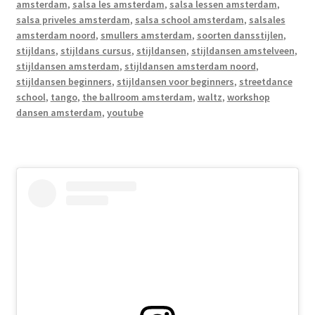
amsterdam
,
salsa les amsterdam
,
salsa lessen amsterdam
,
salsa priveles amsterdam
,
salsa school amsterdam
,
salsales
amsterdam noord
,
smullers amsterdam
,
soorten dansstijlen
,
stijldans
,
stijldans cursus
,
stijldansen
,
stijldansen amstelveen
,
stijldansen amsterdam
,
stijldansen amsterdam noord
,
stijldansen beginners
,
stijldansen voor beginners
,
streetdance
school
,
tango
,
the ballroom amsterdam
,
waltz
,
workshop
dansen amsterdam
,
youtube