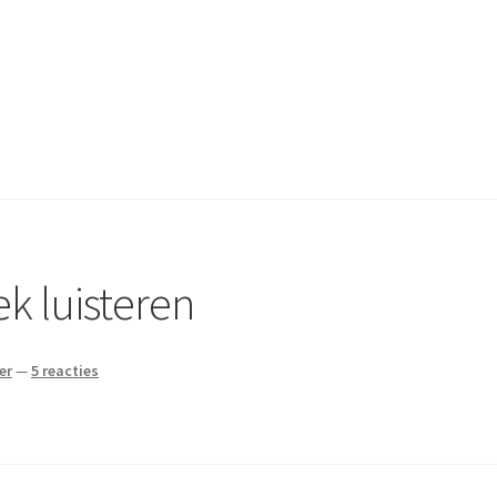
k luisteren
er
—
5 reacties