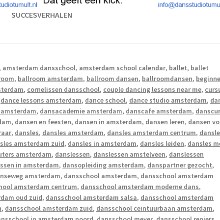
SUCCESVERHALEN
,
amsterdam dansschool
,
amsterdam school calendar
,
ballet
,
ballet
lroom
,
ballroom amsterdam
,
ballroom dansen
,
ballroomdansen
,
beginne
sterdam
,
cornelissen dansschool
,
couple dancing lessons near me
,
curs
,
dance lessons amsterdam
,
dance school
,
dance studio amsterdam
,
da
s amsterdam
,
dansacademie amsterdam
,
danscafe amsterdam
,
danscu
rdam
,
dansen en feesten
,
dansen in amsterdam
,
dansen leren
,
dansen vo
raar
,
dansles
,
dansles amsterdam
,
dansles amsterdam centrum
,
dansl
sles amsterdam zuid
,
dansles in amsterdam
,
dansles leiden
,
dansles m
euters amsterdam
,
danslessen
,
danslessen amstelveen
,
danslessen
essen in amsterdam
,
dansopleiding amsterdam
,
danspartner gezocht
,
enseweg amsterdam
,
dansschool amsterdam
,
dansschool amsterdam
hool amsterdam centrum
,
dansschool amsterdam moderne dans
,
rdam oud zuid
,
dansschool amsterdam salsa
,
dansschool amsterdam
n
,
dansschool amsterdam zuid
,
dansschool ceintuurbaan amsterdam
,
ansschool in amsterdam noord
,
dansschool meyer
,
dansschool reniers
,