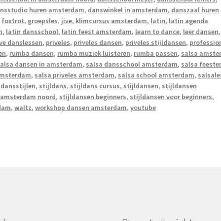
nsstudio huren amsterdam
,
danswinkel in amsterdam
,
danszaal huren
,
foxtrot
,
groepsles
,
jive
,
klimcursus amsterdam
,
latin
,
latin agenda
n
,
latin dansschool
,
latin feest amsterdam
,
learn to dance
,
leer dansen
,
ive danslessen
,
priveles
,
priveles dansen
,
priveles stijldansen
,
professio
en
,
rumba dansen
,
rumba muziek luisteren
,
rumba passen
,
salsa amste
alsa dansen in amsterdam
,
salsa dansschool amsterdam
,
salsa feeste
 amsterdam
,
salsa priveles amsterdam
,
salsa school amsterdam
,
salsale
 dansstijlen
,
stijldans
,
stijldans cursus
,
stijldansen
,
stijldansen
n amsterdam noord
,
stijldansen beginners
,
stijldansen voor beginners
,
rdam
,
waltz
,
workshop dansen amsterdam
,
youtube