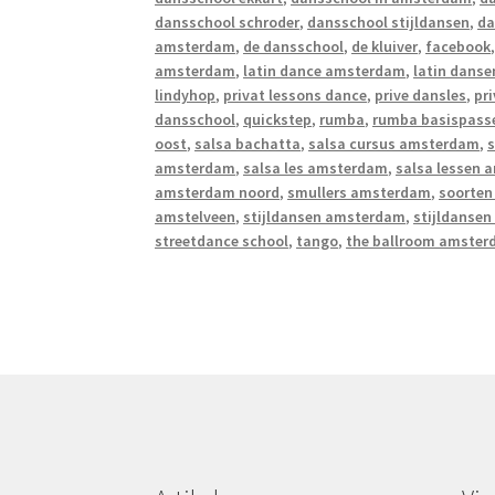
dansschool schroder
,
dansschool stijldansen
,
da
amsterdam
,
de dansschool
,
de kluiver
,
facebook
amsterdam
,
latin dance amsterdam
,
latin danse
lindyhop
,
privat lessons dance
,
prive dansles
,
pr
dansschool
,
quickstep
,
rumba
,
rumba basispass
oost
,
salsa bachatta
,
salsa cursus amsterdam
,
s
amsterdam
,
salsa les amsterdam
,
salsa lessen
amsterdam noord
,
smullers amsterdam
,
soorten
amstelveen
,
stijldansen amsterdam
,
stijldanse
streetdance school
,
tango
,
the ballroom amste