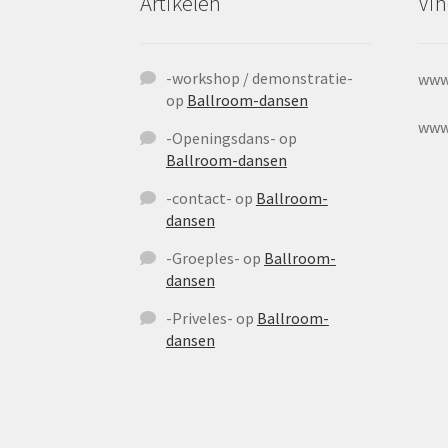
Artikelen
Vin
-workshop / demonstratie-
www
op
Ballroom-dansen
www
-Openingsdans-
op
Ballroom-dansen
-contact-
op
Ballroom-
dansen
-Groeples-
op
Ballroom-
dansen
-Priveles-
op
Ballroom-
dansen