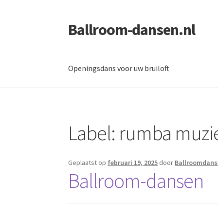
Ballroom-dansen.nl
Ga
Ga
door
naar
naar
de
navigatie
inhoud
Openingsdans voor uw bruiloft
Home
Openingsdans voor uw bruiloft
Label:
rumba muzie
Geplaatst op
februari 19, 2025
door
Ballroomdans
Ballroom-dansen