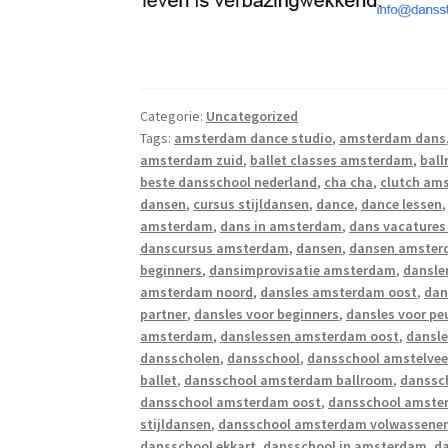
Categorie:
Uncategorized
Tags:
amsterdam dance studio
,
amsterdam dans
amsterdam zuid
,
ballet classes amsterdam
,
bal
beste dansschool nederland
,
cha cha
,
clutch am
dansen
,
cursus stijldansen
,
dance
,
dance lessen
amsterdam
,
dans in amsterdam
,
dans vacature
danscursus amsterdam
,
dansen
,
dansen amste
beginners
,
dansimprovisatie amsterdam
,
dansle
amsterdam noord
,
dansles amsterdam oost
,
dan
partner
,
dansles voor beginners
,
dansles voor p
amsterdam
,
danslessen amsterdam oost
,
dansl
dansscholen
,
dansschool
,
dansschool amstelve
ballet
,
dansschool amsterdam ballroom
,
danssc
dansschool amsterdam oost
,
dansschool amste
stijldansen
,
dansschool amsterdam volwassene
dansschool ekkart
,
dansschool in amsterdam
,
d