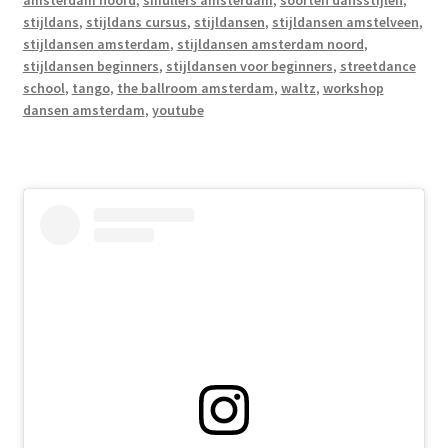
amsterdam noord
,
smullers amsterdam
,
soorten dansstijlen
,
stijldans
,
stijldans cursus
,
stijldansen
,
stijldansen amstelveen
,
stijldansen amsterdam
,
stijldansen amsterdam noord
,
stijldansen beginners
,
stijldansen voor beginners
,
streetdance
school
,
tango
,
the ballroom amsterdam
,
waltz
,
workshop
dansen amsterdam
,
youtube