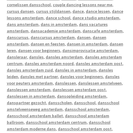
cornelissen dansschool
,
couple dancing lessons near me
,
cursus dansen
,
cursus stijldansen
,
dance
,
dance lessen
,
dance
lessons amsterdam
,
dance school
,
dance studio amsterdam
,
dans amsterdam
,
dans in amsterdam
,
dans vacatures
amsterdam
,
dansacademie amsterdam
,
danscafe amsterdam
,
danscursus
,
danscursus amsterdam
,
dansen
,
dansen
amsterdam
,
dansen en feesten
,
dansen in amsterdam
,
dansen
leren
,
dansen voor beginners
,
dansimprovisatie amsterdam
,
dansleraar
,
dansles
,
dansles amsterdam
,
dansles amsterdam
centrum
,
dansles amsterdam noord
,
dansles amsterdam oost
,
dansles amsterdam zuid
,
dansles in amsterdam
,
dansles
leiden
,
dansles met partner
,
dansles voor beginners
,
dansles
voor peuters amsterdam
,
danslessen
,
danslessen amstelveen
,
danslessen amsterdam
,
danslessen amsterdam oost
,
danslessen in amsterdam
,
dansopleiding amsterdam
,
danspartner gezocht
,
dansscholen
,
dansschool
,
dansschool
amstelveenseweg amsterdam
,
dansschool amsterdam
,
dansschool amsterdam ballet
,
dansschool amsterdam
ballroom
,
dansschool amsterdam centrum
,
dansschool
amsterdam moderne dans
,
dansschool amsterdam oost
,