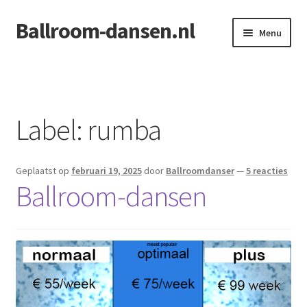
Ballroom-dansen.nl
Ga
Ga
Menu
door
naar
naar
de
Home
navigatie
inhoud
Openingsdans voor uw bruiloft
Label:
rumba
Geplaatst op
februari 19, 2025
door
Ballroomdanser
—
5 reacties
Ballroom-dansen