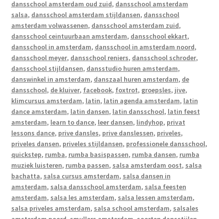
dansschool amsterdam oud zuid
,
dansschool amsterdam
salsa
,
dansschool amsterdam stijldansen
,
dansschool
amsterdam volwassenen
,
dansschool amsterdam zuid
,
dansschool ceintuurbaan amsterdam
,
dansschool ekkart
,
dansschool in amsterdam
,
dansschool in amsterdam noord
,
dansschool meyer
,
dansschool reniers
,
dansschool schroder
,
dansschool stijldansen
,
dansstudio huren amsterdam
,
danswinkel in amsterdam
,
danszaal huren amsterdam
,
de
dansschool
,
de kluiver
,
facebook
,
foxtrot
,
groepsles
,
jive
,
klimcursus amsterdam
,
latin
,
latin agenda amsterdam
,
latin
dance amsterdam
,
latin dansen
,
latin dansschool
,
latin feest
amsterdam
,
learn to dance
,
leer dansen
,
lindyhop
,
privat
lessons dance
,
prive dansles
,
prive danslessen
,
priveles
,
priveles dansen
,
priveles stijldansen
,
professionele dansschool
,
quickstep
,
rumba
,
rumba basispassen
,
rumba dansen
,
rumba
muziek luisteren
,
rumba passen
,
salsa amsterdam oost
,
salsa
bachatta
,
salsa cursus amsterdam
,
salsa dansen in
amsterdam
,
salsa dansschool amsterdam
,
salsa feesten
amsterdam
,
salsa les amsterdam
,
salsa lessen amsterdam
,
salsa priveles amsterdam
,
salsa school amsterdam
,
salsales