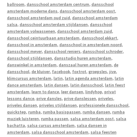
ballroom
,
dansschool amsterdam centrum
,
dansschool
amsterdam moderne dans
,
dansschool amsterdam oost
,
dansschool amsterdam oud zuid
,
dansschool amsterdam
salsa
,
dansschool amsterdam stijldansen
,
dansschool
amsterdam volwassenen
,
dansschool amsterdam zuid
,
dansschool ceintuurbaan amsterdam
,
dansschool ekkart
,
dansschool in amsterdam
,
dansschool in amsterdam noord
,
dansschool meyer
,
dansschool reniers
,
dansschool schroder
,
dansschool stijldansen
,
dansstudio huren amsterdam
,
danswinkel in amsterdam
,
danszaal huren amsterdam
,
de
dansschool
,
de kluiver
,
facebook
,
foxtrot
,
groepsles
,
jive
,
klimcursus amsterdam
,
latin
,
latin agenda amsterdam
,
latin
dance amsterdam
,
latin dansen
,
latin dansschool
,
latin feest
amsterdam
,
learn to dance
,
leer dansen
,
lindyhop
,
privat
lessons dance
,
prive dansles
,
prive danslessen
,
priveles
,
priveles dansen
,
priveles stijldansen
,
professionele dansschool
,
quickstep
,
rumba
,
rumba basispassen
,
rumba dansen
,
rumba
muziek luisteren
,
rumba passen
,
salsa amsterdam oost
,
salsa
bachatta
,
salsa cursus amsterdam
,
salsa dansen in
amsterdam
,
salsa dansschool amsterdam
,
salsa feesten