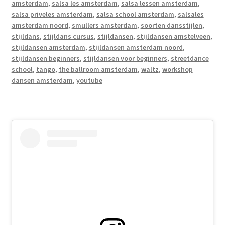
amsterdam
,
salsa les amsterdam
,
salsa lessen amsterdam
,
salsa priveles amsterdam
,
salsa school amsterdam
,
salsales
amsterdam noord
,
smullers amsterdam
,
soorten dansstijlen
,
stijldans
,
stijldans cursus
,
stijldansen
,
stijldansen amstelveen
,
stijldansen amsterdam
,
stijldansen amsterdam noord
,
stijldansen beginners
,
stijldansen voor beginners
,
streetdance
school
,
tango
,
the ballroom amsterdam
,
waltz
,
workshop
dansen amsterdam
,
youtube