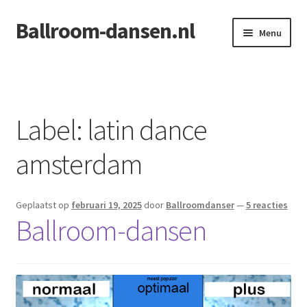
Ballroom-dansen.nl
Ga
Ga
Menu
door
naar
naar
de
Home
navigatie
inhoud
Openingsdans voor uw bruiloft
Label:
latin dance
amsterdam
Geplaatst op
februari 19, 2025
door
Ballroomdanser
—
5 reacties
Ballroom-dansen