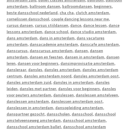
amsterdam zuid
,
ballet classes amsterdam
,
ballroom
,
ballroom
amsterdam
,
ballroom dansen
,
ballroomdansen
,
beginners
,
beste dansschool nederland
,
cha cha
,
clutch amsterdam
,
cornelissen dansschool
,
couple dancing lessons near me
,
cursus dansen
,
cursus stijldansen
,
dance
,
dance lessen
,
dance
lessons amsterdam
,
dance school
,
dance studio amsterdam
,
dans amsterdam
,
dans in amsterdam
,
dans vacatures
amsterdam
,
dansacademie amsterdam
,
danscafe amsterdam
,
danscursus
,
danscursus amsterdam
,
dansen
,
dansen
amsterdam
,
dansen en feesten
,
dansen in amsterdam
,
dansen
leren
,
dansen voor beginners
,
dansimprovisatie amsterdam
,
dansleraar
,
dansles
,
dansles amsterdam
,
dansles amsterdam
centrum
,
dansles amsterdam noord
,
dansles amsterdam oost
,
dansles amsterdam zuid
,
dansles in amsterdam
,
dansles
leiden
,
dansles met partner
,
dansles voor beginners
,
dansles
voor peuters amsterdam
,
danslessen
,
danslessen amstelveen
,
danslessen amsterdam
,
danslessen amsterdam oost
,
danslessen in amsterdam
,
dansopleiding amsterdam
,
danspartner gezocht
,
dansscholen
,
dansschool
,
dansschool
amstelveenseweg amsterdam
,
dansschool amsterdam
,
dansschool amsterdam ballet
,
dansschool amsterdam