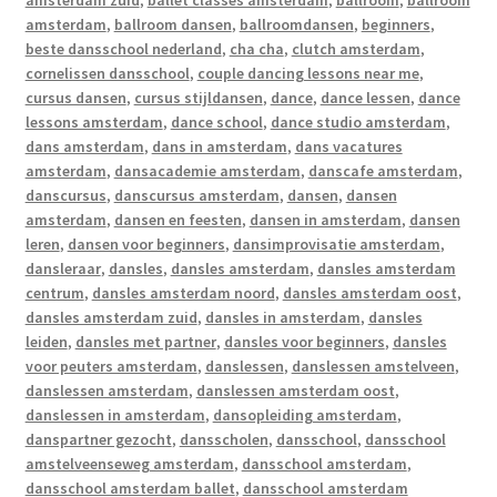
amsterdam zuid
,
ballet classes amsterdam
,
ballroom
,
ballroom
amsterdam
,
ballroom dansen
,
ballroomdansen
,
beginners
,
beste dansschool nederland
,
cha cha
,
clutch amsterdam
,
cornelissen dansschool
,
couple dancing lessons near me
,
cursus dansen
,
cursus stijldansen
,
dance
,
dance lessen
,
dance
lessons amsterdam
,
dance school
,
dance studio amsterdam
,
dans amsterdam
,
dans in amsterdam
,
dans vacatures
amsterdam
,
dansacademie amsterdam
,
danscafe amsterdam
,
danscursus
,
danscursus amsterdam
,
dansen
,
dansen
amsterdam
,
dansen en feesten
,
dansen in amsterdam
,
dansen
leren
,
dansen voor beginners
,
dansimprovisatie amsterdam
,
dansleraar
,
dansles
,
dansles amsterdam
,
dansles amsterdam
centrum
,
dansles amsterdam noord
,
dansles amsterdam oost
,
dansles amsterdam zuid
,
dansles in amsterdam
,
dansles
leiden
,
dansles met partner
,
dansles voor beginners
,
dansles
voor peuters amsterdam
,
danslessen
,
danslessen amstelveen
,
danslessen amsterdam
,
danslessen amsterdam oost
,
danslessen in amsterdam
,
dansopleiding amsterdam
,
danspartner gezocht
,
dansscholen
,
dansschool
,
dansschool
amstelveenseweg amsterdam
,
dansschool amsterdam
,
dansschool amsterdam ballet
,
dansschool amsterdam