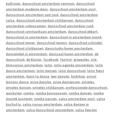
ballroom
,
dansschool amsterdam centrum
,
dansschool
amsterdam moderne dans
,
dansschool amsterdam oost
,
dansschool amsterdam oud zuid
,
dansschool amsterdam
salsa
,
dansschool amsterdam stijldansen
,
dansschool
amsterdam volwassenen
,
dansschool amsterdam zuid
,
dansschool ceintuurbaan amsterdam
,
dansschool ekkart
,
dansschool in amsterdam
,
dansschool in amsterdam noord
,
dansschool meyer
,
dansschool reniers
,
dansschool schroder
,
dansschool stijldansen
,
dansstudio huren amsterdam
,
danswinkel in amsterdam
,
danszaal huren amsterdam
,
de
dansschool
,
de kluiver
,
facebook
,
foxtrot
,
groepsles
,
jive
,
klimcursus amsterdam
,
latin
,
latin agenda amsterdam
,
latin
dance amsterdam
,
latin dansen
,
latin dansschool
,
latin feest
amsterdam
,
learn to dance
,
leer dansen
,
lindyhop
,
privat
lessons dance
,
prive dansles
,
prive danslessen
,
priveles
,
priveles dansen
,
priveles stijldansen
,
professionele dansschool
,
quickstep
,
rumba
,
rumba basispassen
,
rumba dansen
,
rumba
muziek luisteren
,
rumba passen
,
salsa amsterdam oost
,
salsa
bachatta
,
salsa cursus amsterdam
,
salsa dansen in
amsterdam
,
salsa dansschool amsterdam
,
salsa feesten