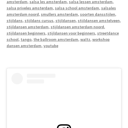
amsterdam
,
salsa les amsterdam
,
salsa lessen amsterdam
,
salsa priveles amsterdam
,
salsa school amsterdam
,
salsales
amsterdam noord
,
smullers amsterdam
,
soorten dansstijlen
,
stijldans
,
stijldans cursus
,
stijldansen
,
stijldansen amstelveen
,
stijldansen amsterdam
,
stijldansen amsterdam noord
,
stijldansen beginners
,
stijldansen voor beginners
,
streetdance
school
,
tango
,
the ballroom amsterdam
,
waltz
,
workshop
dansen amsterdam
,
youtube