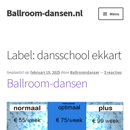
Ballroom-dansen.nl
Ga
Ga
Menu
door
naar
naar
de
Home
navigatie
inhoud
Openingsdans voor uw bruiloft
Label:
dansschool ekkart
Geplaatst op
februari 19, 2025
door
Ballroomdanser
—
5 reacties
Ballroom-dansen