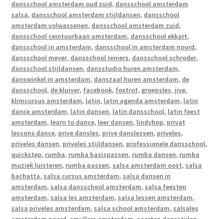
dansschool amsterdam oud zuid
,
dansschool amsterdam
salsa
,
dansschool amsterdam stijldansen
,
dansschool
amsterdam volwassenen
,
dansschool amsterdam zuid
,
dansschool ceintuurbaan amsterdam
,
dansschool ekkart
,
dansschool in amsterdam
,
dansschool in amsterdam noord
,
dansschool meyer
,
dansschool reniers
,
dansschool schroder
,
dansschool stijldansen
,
dansstudio huren amsterdam
,
danswinkel in amsterdam
,
danszaal huren amsterdam
,
de
dansschool
,
de kluiver
,
facebook
,
foxtrot
,
groepsles
,
jive
,
klimcursus amsterdam
,
latin
,
latin agenda amsterdam
,
latin
dance amsterdam
,
latin dansen
,
latin dansschool
,
latin feest
amsterdam
,
learn to dance
,
leer dansen
,
lindyhop
,
privat
lessons dance
,
prive dansles
,
prive danslessen
,
priveles
,
priveles dansen
,
priveles stijldansen
,
professionele dansschool
,
quickstep
,
rumba
,
rumba basispassen
,
rumba dansen
,
rumba
muziek luisteren
,
rumba passen
,
salsa amsterdam oost
,
salsa
bachatta
,
salsa cursus amsterdam
,
salsa dansen in
amsterdam
,
salsa dansschool amsterdam
,
salsa feesten
amsterdam
,
salsa les amsterdam
,
salsa lessen amsterdam
,
salsa priveles amsterdam
,
salsa school amsterdam
,
salsales