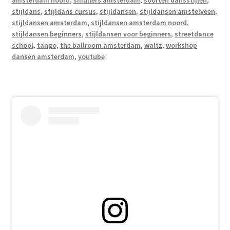
amsterdam noord
,
smullers amsterdam
,
soorten dansstijlen
,
stijldans
,
stijldans cursus
,
stijldansen
,
stijldansen amstelveen
,
stijldansen amsterdam
,
stijldansen amsterdam noord
,
stijldansen beginners
,
stijldansen voor beginners
,
streetdance
school
,
tango
,
the ballroom amsterdam
,
waltz
,
workshop
dansen amsterdam
,
youtube