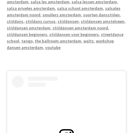
amsterdam
,
salsa les amsterdam
,
salsa lessen amsterdam
,
salsa priveles amsterdam
,
salsa school amsterdam
,
salsales
amsterdam noord
,
smullers amsterdam
,
soorten dansstijlen
,
stijldans
,
stijldans cursus
,
stijldansen
,
stijldansen amstelveen
,
stijldansen amsterdam
,
stijldansen amsterdam noord
,
stijldansen beginners
,
stijldansen voor beginners
,
streetdance
school
,
tango
,
the ballroom amsterdam
,
waltz
,
workshop
dansen amsterdam
,
youtube