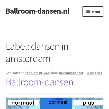
Ballroom-dansen.nl
Ga
Ga
Menu
door
naar
naar
de
Home
navigatie
inhoud
Openingsdans voor uw bruiloft
Label:
dansen in
amsterdam
Geplaatst op
februari 19, 2025
door
Ballroomdanser
—
5 reacties
Ballroom-dansen