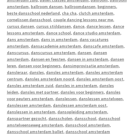
amsterdam zuid
,
ballet classes amsterdam
,
ballroom
,
ballroom
amsterdam
,
ballroom dansen
,
ballroomdansen
,
beginners
,
beste dansschool nederland
,
cha cha
,
clutch amsterdam
,
cornelissen dansschool
,
couple dancing lessons near me
,
cursus dansen
,
cursus stijldansen
,
dance
,
dance lessen
,
dance
lessons amsterdam
,
dance school
,
dance studio amsterdam
,
dans amsterdam
,
dans in amsterdam
,
dans vacatures
amsterdam
,
dansacademie amsterdam
,
danscafe amsterdam
,
danscursus
,
danscursus amsterdam
,
dansen
,
dansen
amsterdam
,
dansen en feesten
,
dansen in amsterdam
,
dansen
leren
,
dansen voor beginners
,
dansimprovisatie amsterdam
,
dansleraar
,
dansles
,
dansles amsterdam
,
dansles amsterdam
centrum
,
dansles amsterdam noord
,
dansles amsterdam oost
,
dansles amsterdam zuid
,
dansles in amsterdam
,
dansles
leiden
,
dansles met partner
,
dansles voor beginners
,
dansles
voor peuters amsterdam
,
danslessen
,
danslessen amstelveen
,
danslessen amsterdam
,
danslessen amsterdam oost
,
danslessen in amsterdam
,
dansopleiding amsterdam
,
danspartner gezocht
,
dansscholen
,
dansschool
,
dansschool
amstelveenseweg amsterdam
,
dansschool amsterdam
,
dansschool amsterdam ballet
,
dansschool amsterdam