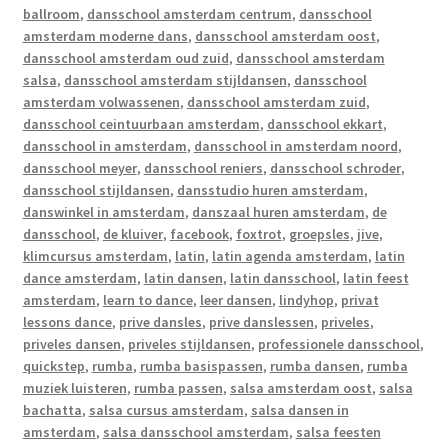
ballroom
,
dansschool amsterdam centrum
,
dansschool
amsterdam moderne dans
,
dansschool amsterdam oost
,
dansschool amsterdam oud zuid
,
dansschool amsterdam
salsa
,
dansschool amsterdam stijldansen
,
dansschool
amsterdam volwassenen
,
dansschool amsterdam zuid
,
dansschool ceintuurbaan amsterdam
,
dansschool ekkart
,
dansschool in amsterdam
,
dansschool in amsterdam noord
,
dansschool meyer
,
dansschool reniers
,
dansschool schroder
,
dansschool stijldansen
,
dansstudio huren amsterdam
,
danswinkel in amsterdam
,
danszaal huren amsterdam
,
de
dansschool
,
de kluiver
,
facebook
,
foxtrot
,
groepsles
,
jive
,
klimcursus amsterdam
,
latin
,
latin agenda amsterdam
,
latin
dance amsterdam
,
latin dansen
,
latin dansschool
,
latin feest
amsterdam
,
learn to dance
,
leer dansen
,
lindyhop
,
privat
lessons dance
,
prive dansles
,
prive danslessen
,
priveles
,
priveles dansen
,
priveles stijldansen
,
professionele dansschool
,
quickstep
,
rumba
,
rumba basispassen
,
rumba dansen
,
rumba
muziek luisteren
,
rumba passen
,
salsa amsterdam oost
,
salsa
bachatta
,
salsa cursus amsterdam
,
salsa dansen in
amsterdam
,
salsa dansschool amsterdam
,
salsa feesten