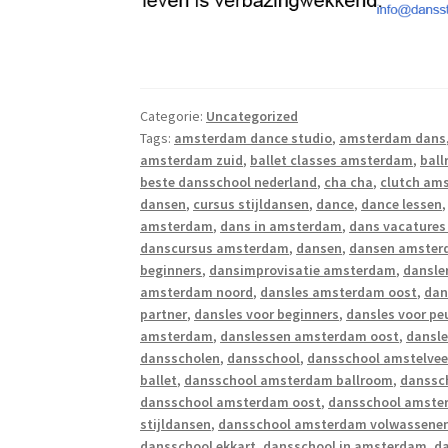
Categorie:
Uncategorized
Tags:
amsterdam dance studio
,
amsterdam dans
amsterdam zuid
,
ballet classes amsterdam
,
bal
beste dansschool nederland
,
cha cha
,
clutch am
dansen
,
cursus stijldansen
,
dance
,
dance lessen
amsterdam
,
dans in amsterdam
,
dans vacature
danscursus amsterdam
,
dansen
,
dansen amste
beginners
,
dansimprovisatie amsterdam
,
dansle
amsterdam noord
,
dansles amsterdam oost
,
dan
partner
,
dansles voor beginners
,
dansles voor p
amsterdam
,
danslessen amsterdam oost
,
dansl
dansscholen
,
dansschool
,
dansschool amstelve
ballet
,
dansschool amsterdam ballroom
,
danssc
dansschool amsterdam oost
,
dansschool amste
stijldansen
,
dansschool amsterdam volwassene
dansschool ekkart
,
dansschool in amsterdam
,
d