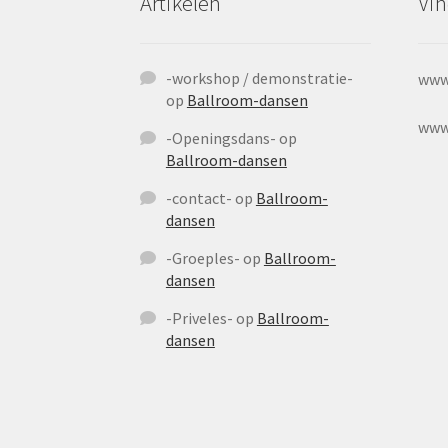
Artikelen
Vin
-workshop / demonstratie-
www
op
Ballroom-dansen
www
-Openingsdans-
op
Ballroom-dansen
-contact-
op
Ballroom-
dansen
-Groeples-
op
Ballroom-
dansen
-Priveles-
op
Ballroom-
dansen