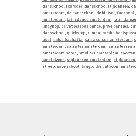
dansschool schroder
,
dansschool stijldansen
,
da
amsterdam
,
de dansschool
,
de kluiver
,
facebook
amsterdam
,
latin dance amsterdam
,
latin danse
lindyhop
,
privat lessons dance
,
prive dansles
,
pr
dansschool
,
quickstep
,
rumba
,
rumba basispass
oost
,
salsa bachatta
,
salsa cursus amsterdam
,
s
amsterdam
,
salsa les amsterdam
,
salsa lessen
amsterdam noord
,
smullers amsterdam
,
soorten
amstelveen
,
stijldansen amsterdam
,
stijldanse
streetdance school
,
tango
,
the ballroom amste