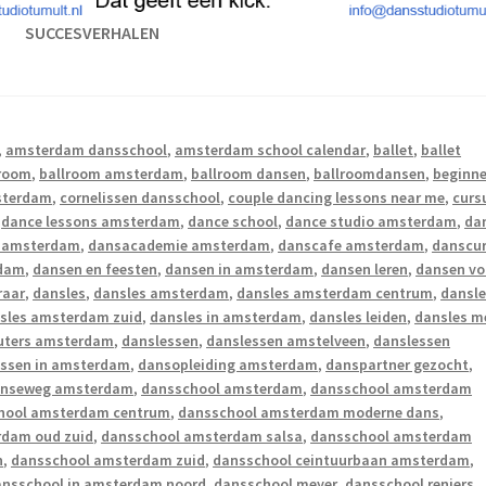
SUCCESVERHALEN
,
amsterdam dansschool
,
amsterdam school calendar
,
ballet
,
ballet
lroom
,
ballroom amsterdam
,
ballroom dansen
,
ballroomdansen
,
beginne
sterdam
,
cornelissen dansschool
,
couple dancing lessons near me
,
curs
,
dance lessons amsterdam
,
dance school
,
dance studio amsterdam
,
da
s amsterdam
,
dansacademie amsterdam
,
danscafe amsterdam
,
danscu
rdam
,
dansen en feesten
,
dansen in amsterdam
,
dansen leren
,
dansen vo
raar
,
dansles
,
dansles amsterdam
,
dansles amsterdam centrum
,
dansl
sles amsterdam zuid
,
dansles in amsterdam
,
dansles leiden
,
dansles m
euters amsterdam
,
danslessen
,
danslessen amstelveen
,
danslessen
essen in amsterdam
,
dansopleiding amsterdam
,
danspartner gezocht
,
enseweg amsterdam
,
dansschool amsterdam
,
dansschool amsterdam
hool amsterdam centrum
,
dansschool amsterdam moderne dans
,
rdam oud zuid
,
dansschool amsterdam salsa
,
dansschool amsterdam
n
,
dansschool amsterdam zuid
,
dansschool ceintuurbaan amsterdam
,
ansschool in amsterdam noord
,
dansschool meyer
,
dansschool reniers
,