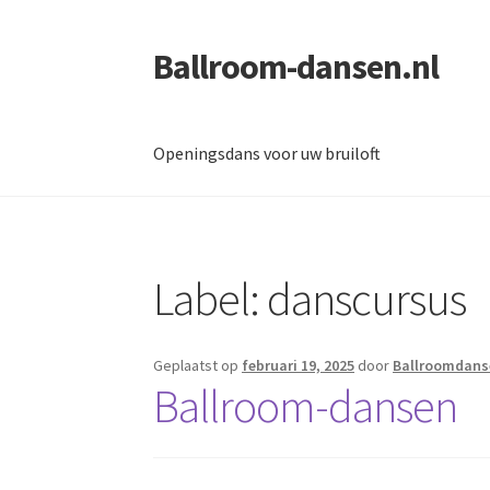
Ballroom-dansen.nl
Ga
Ga
door
naar
naar
de
navigatie
inhoud
Openingsdans voor uw bruiloft
Home
Openingsdans voor uw bruiloft
Label:
danscursus
Geplaatst op
februari 19, 2025
door
Ballroomdans
Ballroom-dansen