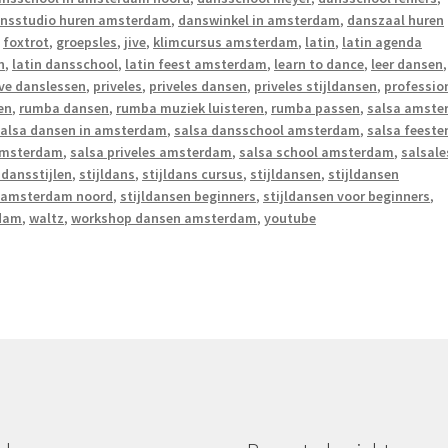
nsstudio huren amsterdam
,
danswinkel in amsterdam
,
danszaal huren
,
foxtrot
,
groepsles
,
jive
,
klimcursus amsterdam
,
latin
,
latin agenda
n
,
latin dansschool
,
latin feest amsterdam
,
learn to dance
,
leer dansen
,
ive danslessen
,
priveles
,
priveles dansen
,
priveles stijldansen
,
professio
en
,
rumba dansen
,
rumba muziek luisteren
,
rumba passen
,
salsa amste
alsa dansen in amsterdam
,
salsa dansschool amsterdam
,
salsa feeste
 amsterdam
,
salsa priveles amsterdam
,
salsa school amsterdam
,
salsale
 dansstijlen
,
stijldans
,
stijldans cursus
,
stijldansen
,
stijldansen
n amsterdam noord
,
stijldansen beginners
,
stijldansen voor beginners
,
rdam
,
waltz
,
workshop dansen amsterdam
,
youtube