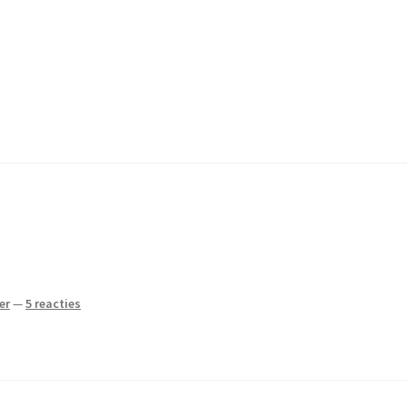
er
—
5 reacties