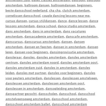
amsterdam zuid
,
ballet classes amsterdam
,
ballroom
,
ballroom
amsterdam
,
ballroom dansen
,
ballroomdansen
,
beginners
,
beste dansschool nederland
,
cha cha
,
clutch amsterdam
,
cornelissen dansschool
,
couple dancing lessons near me
,
cursus dansen
,
cursus stijldansen
,
dance
,
dance lessen
,
dance
lessons amsterdam
,
dance school
,
dance studio amsterdam
,
dans amsterdam
,
dans in amsterdam
,
dans vacatures
amsterdam
,
dansacademie amsterdam
,
danscafe amsterdam
,
danscursus
,
danscursus amsterdam
,
dansen
,
dansen
amsterdam
,
dansen en feesten
,
dansen in amsterdam
,
dansen
leren
,
dansen voor beginners
,
dansimprovisatie amsterdam
,
dansleraar
,
dansles
,
dansles amsterdam
,
dansles amsterdam
centrum
,
dansles amsterdam noord
,
dansles amsterdam oost
,
dansles amsterdam zuid
,
dansles in amsterdam
,
dansles
leiden
,
dansles met partner
,
dansles voor beginners
,
dansles
voor peuters amsterdam
,
danslessen
,
danslessen amstelveen
,
danslessen amsterdam
,
danslessen amsterdam oost
,
danslessen in amsterdam
,
dansopleiding amsterdam
,
danspartner gezocht
,
dansscholen
,
dansschool
,
dansschool
amstelveenseweg amsterdam
,
dansschool amsterdam
,
dansschool amsterdam ballet
,
dansschool amsterdam