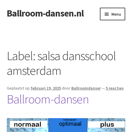
Ballroom-dansen.nl
Ga
Ga
Menu
door
naar
naar
de
Home
navigatie
inhoud
Openingsdans voor uw bruiloft
Label:
salsa dansschool
amsterdam
Geplaatst op
februari 19, 2025
door
Ballroomdanser
—
5 reacties
Ballroom-dansen