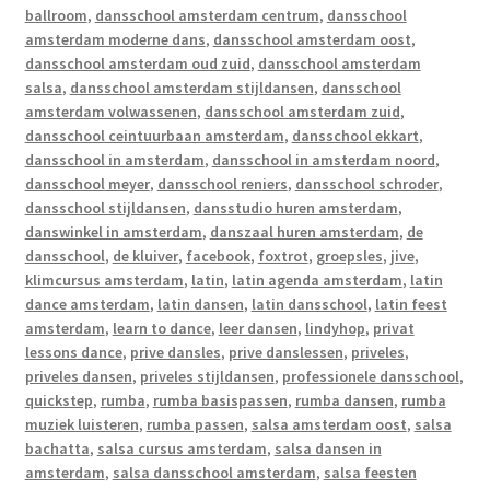
ballroom
,
dansschool amsterdam centrum
,
dansschool
amsterdam moderne dans
,
dansschool amsterdam oost
,
dansschool amsterdam oud zuid
,
dansschool amsterdam
salsa
,
dansschool amsterdam stijldansen
,
dansschool
amsterdam volwassenen
,
dansschool amsterdam zuid
,
dansschool ceintuurbaan amsterdam
,
dansschool ekkart
,
dansschool in amsterdam
,
dansschool in amsterdam noord
,
dansschool meyer
,
dansschool reniers
,
dansschool schroder
,
dansschool stijldansen
,
dansstudio huren amsterdam
,
danswinkel in amsterdam
,
danszaal huren amsterdam
,
de
dansschool
,
de kluiver
,
facebook
,
foxtrot
,
groepsles
,
jive
,
klimcursus amsterdam
,
latin
,
latin agenda amsterdam
,
latin
dance amsterdam
,
latin dansen
,
latin dansschool
,
latin feest
amsterdam
,
learn to dance
,
leer dansen
,
lindyhop
,
privat
lessons dance
,
prive dansles
,
prive danslessen
,
priveles
,
priveles dansen
,
priveles stijldansen
,
professionele dansschool
,
quickstep
,
rumba
,
rumba basispassen
,
rumba dansen
,
rumba
muziek luisteren
,
rumba passen
,
salsa amsterdam oost
,
salsa
bachatta
,
salsa cursus amsterdam
,
salsa dansen in
amsterdam
,
salsa dansschool amsterdam
,
salsa feesten