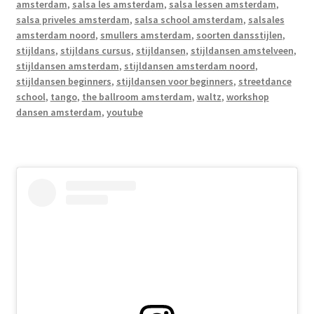
amsterdam
,
salsa les amsterdam
,
salsa lessen amsterdam
,
salsa priveles amsterdam
,
salsa school amsterdam
,
salsales
amsterdam noord
,
smullers amsterdam
,
soorten dansstijlen
,
stijldans
,
stijldans cursus
,
stijldansen
,
stijldansen amstelveen
,
stijldansen amsterdam
,
stijldansen amsterdam noord
,
stijldansen beginners
,
stijldansen voor beginners
,
streetdance
school
,
tango
,
the ballroom amsterdam
,
waltz
,
workshop
dansen amsterdam
,
youtube