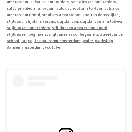
amsterdam
,
salsa les amsterdam
,
salsa lessen amsterdam
,
salsa priveles amsterdam
,
salsa school amsterdam
,
salsales
amsterdam noord
,
smullers amsterdam
,
soorten dansstijlen
,
stijldans
,
stijldans cursus
,
stijldansen
,
stijldansen amstelveen
,
stijldansen amsterdam
,
stijldansen amsterdam noord
,
stijldansen beginners
,
stijldansen voor beginners
,
streetdance
school
,
tango
,
the ballroom amsterdam
,
waltz
,
workshop
dansen amsterdam
,
youtube