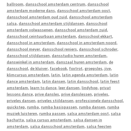
ballroom
,
dansschool amsterdam centrum
,
dansschool
amsterdam moderne dans
,
dansschool amsterdam oost
,
dansschool amsterdam oud zuid
,
dansschool amsterdam
salsa
,
dansschool amsterdam stijldansen
,
dansschool
amsterdam volwassenen
,
dansschool amsterdam zuid
,
dansschool ceintuurbaan amsterdam
,
dansschool ekkart
,
dansschool in amsterdam
,
dansschool in amsterdam noord
,
dansschool meyer
,
dansschool reniers
,
dansschool schroder
,
dansschool stijldansen
,
dansstudio huren amsterdam
,
danswinkel in amsterdam
,
danszaal huren amsterdam
,
de
dansschool
,
de kluiver
,
facebook
,
foxtrot
,
groepsles
,
jive
,
klimcursus amsterdam
,
latin
,
latin agenda amsterdam
,
latin
dance amsterdam
,
latin dansen
,
latin dansschool
,
latin feest
amsterdam
,
learn to dance
,
leer dansen
,
lindyhop
,
privat
lessons dance
,
prive dansles
,
prive danslessen
,
priveles
,
priveles dansen
,
priveles stijldansen
,
professionele dansschool
,
quickstep
,
rumba
,
rumba basispassen
,
rumba dansen
,
rumba
muziek luisteren
,
rumba passen
,
salsa amsterdam oost
,
salsa
bachatta
,
salsa cursus amsterdam
,
salsa dansen in
amsterdam
,
salsa dansschool amsterdam
,
salsa feesten