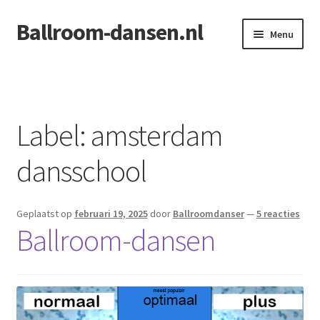
Ballroom-dansen.nl
Ga
Ga
Menu
door
naar
naar
de
Home
navigatie
inhoud
Openingsdans voor uw bruiloft
Label:
amsterdam
dansschool
Geplaatst op
februari 19, 2025
door
Ballroomdanser
—
5 reacties
Ballroom-dansen