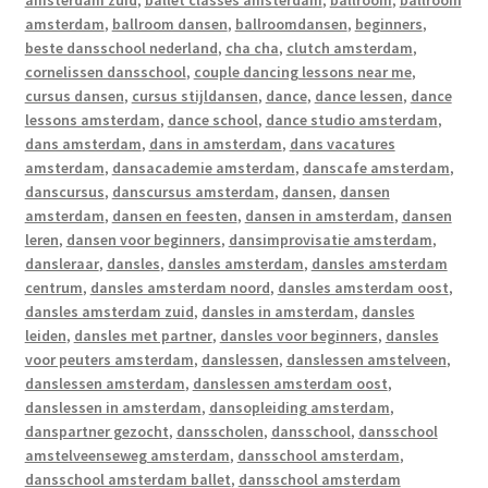
amsterdam zuid
,
ballet classes amsterdam
,
ballroom
,
ballroom
amsterdam
,
ballroom dansen
,
ballroomdansen
,
beginners
,
beste dansschool nederland
,
cha cha
,
clutch amsterdam
,
cornelissen dansschool
,
couple dancing lessons near me
,
cursus dansen
,
cursus stijldansen
,
dance
,
dance lessen
,
dance
lessons amsterdam
,
dance school
,
dance studio amsterdam
,
dans amsterdam
,
dans in amsterdam
,
dans vacatures
amsterdam
,
dansacademie amsterdam
,
danscafe amsterdam
,
danscursus
,
danscursus amsterdam
,
dansen
,
dansen
amsterdam
,
dansen en feesten
,
dansen in amsterdam
,
dansen
leren
,
dansen voor beginners
,
dansimprovisatie amsterdam
,
dansleraar
,
dansles
,
dansles amsterdam
,
dansles amsterdam
centrum
,
dansles amsterdam noord
,
dansles amsterdam oost
,
dansles amsterdam zuid
,
dansles in amsterdam
,
dansles
leiden
,
dansles met partner
,
dansles voor beginners
,
dansles
voor peuters amsterdam
,
danslessen
,
danslessen amstelveen
,
danslessen amsterdam
,
danslessen amsterdam oost
,
danslessen in amsterdam
,
dansopleiding amsterdam
,
danspartner gezocht
,
dansscholen
,
dansschool
,
dansschool
amstelveenseweg amsterdam
,
dansschool amsterdam
,
dansschool amsterdam ballet
,
dansschool amsterdam