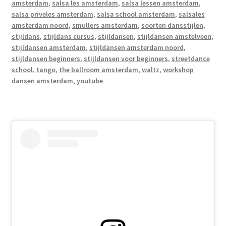
amsterdam
,
salsa les amsterdam
,
salsa lessen amsterdam
,
salsa priveles amsterdam
,
salsa school amsterdam
,
salsales
amsterdam noord
,
smullers amsterdam
,
soorten dansstijlen
,
stijldans
,
stijldans cursus
,
stijldansen
,
stijldansen amstelveen
,
stijldansen amsterdam
,
stijldansen amsterdam noord
,
stijldansen beginners
,
stijldansen voor beginners
,
streetdance
school
,
tango
,
the ballroom amsterdam
,
waltz
,
workshop
dansen amsterdam
,
youtube