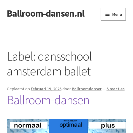
Ballroom-dansen.nl
Ga
Ga
Menu
door
naar
naar
de
Home
navigatie
inhoud
Openingsdans voor uw bruiloft
Label:
dansschool
amsterdam ballet
Geplaatst op
februari 19, 2025
door
Ballroomdanser
—
5 reacties
Ballroom-dansen