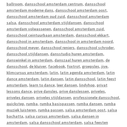
ballroom
,
dansschool amsterdam centrum
,
dansschool
amsterdam moderne dans
,
dansschool amsterdam oost
,
dansschool amsterdam oud zuid
,
dansschool amsterdam
salsa
,
dansschool amsterdam stijldansen
,
dansschool
amsterdam volwassenen
,
dansschool amsterdam zuid
,
dansschool ceintuurbaan amsterdam
,
dansschool ekkart
,
dansschool in amsterdam
,
dansschool in amsterdam noord
,
dansschool meyer
,
dansschool reniers
,
dansschool schroder
,
dansschool stijldansen
,
dansstudio huren amsterdam
,
danswinkel in amsterdam
,
danszaal huren amsterdam
,
de
dansschool
,
de kluiver
,
facebook
,
foxtrot
,
groepsles
,
jive
,
klimcursus amsterdam
,
latin
,
latin agenda amsterdam
,
latin
dance amsterdam
,
latin dansen
,
latin dansschool
,
latin feest
amsterdam
,
learn to dance
,
leer dansen
,
lindyhop
,
privat
lessons dance
,
prive dansles
,
prive danslessen
,
priveles
,
priveles dansen
,
priveles stijldansen
,
professionele dansschool
,
quickstep
,
rumba
,
rumba basispassen
,
rumba dansen
,
rumba
muziek luisteren
,
rumba passen
,
salsa amsterdam oost
,
salsa
bachatta
,
salsa cursus amsterdam
,
salsa dansen in
amsterdam
,
salsa dansschool amsterdam
,
salsa feesten