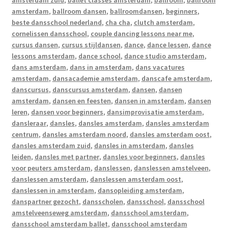
amsterdam zuid
,
ballet classes amsterdam
,
ballroom
,
ballroom
amsterdam
,
ballroom dansen
,
ballroomdansen
,
beginners
,
beste dansschool nederland
,
cha cha
,
clutch amsterdam
,
cornelissen dansschool
,
couple dancing lessons near me
,
cursus dansen
,
cursus stijldansen
,
dance
,
dance lessen
,
dance
lessons amsterdam
,
dance school
,
dance studio amsterdam
,
dans amsterdam
,
dans in amsterdam
,
dans vacatures
amsterdam
,
dansacademie amsterdam
,
danscafe amsterdam
,
danscursus
,
danscursus amsterdam
,
dansen
,
dansen
amsterdam
,
dansen en feesten
,
dansen in amsterdam
,
dansen
leren
,
dansen voor beginners
,
dansimprovisatie amsterdam
,
dansleraar
,
dansles
,
dansles amsterdam
,
dansles amsterdam
centrum
,
dansles amsterdam noord
,
dansles amsterdam oost
,
dansles amsterdam zuid
,
dansles in amsterdam
,
dansles
leiden
,
dansles met partner
,
dansles voor beginners
,
dansles
voor peuters amsterdam
,
danslessen
,
danslessen amstelveen
,
danslessen amsterdam
,
danslessen amsterdam oost
,
danslessen in amsterdam
,
dansopleiding amsterdam
,
danspartner gezocht
,
dansscholen
,
dansschool
,
dansschool
amstelveenseweg amsterdam
,
dansschool amsterdam
,
dansschool amsterdam ballet
,
dansschool amsterdam